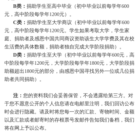
B类：
捐助学生至高中毕业（初中毕业以前每学年600
元，高中阶段每学年1200元）。
C类：
捐助
学生
至大学商议（初中毕业以前每学年600
元，高中阶段每学年1200元。
学生
如果考取大学，
学生
家
庭、捐助者及感恩中国共同商议资助该生大学学费及其在校
生活费的具体数额，捐助者独自完成大学阶段捐助）。
D类：
捐助
学生
至大学（初中毕业以前每学年600元，高
中阶段每学年1200元，大学阶段每学年1800元，大学阶段捐
助额超出1800元的部分，由感恩中国寻找另外一位或几位捐
助者共同捐助）。
注：
您的资料我们会妥善保管，不会透露给第三方。对
于您不愿意公开的个人信息请在电邮里注明，我们回访公布
时会进行隐藏。请及时将您每一次的汇款、寄物时间、金额
以及汇款或者邮寄时的存根票号发邮件告知我们备档，我们
将在网上予以公布。