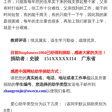
工作，只能靠每年挖的虫草卖下来的钱支撑起整个家，父亲
有时打临时工，但工作十分难找，父亲找到的工作，能干的
时间短暂，有的能干两天，有的只能干一下午，因此我的家
庭很困难，每年的支出量也很多，再加上我们家孩子上学，
就是十分艰难。
教师评语：
情况属实，该生学习勤奋，成绩优异。
目前Bnqdsmzzx1004
已
经得到捐助，感谢大家的关注！
捐助者：
史骏 151XXXXX114 广东省
感恩中国网站助学捐助方式：
请把您的
真实姓名、电话、地址或者工作单位
以及所要
捐助的
学生编号、您选择的助学类型
发送电子邮件到
zhangrenjie@owecn.com
以便我们备档。
爱心助学类型分为以下几类：（该同学默认捐助类别为
B类）