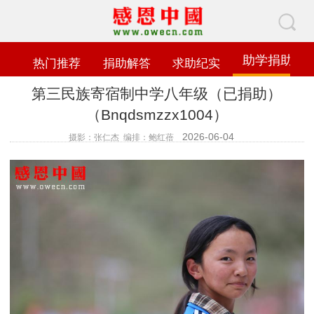
助学捐助
热门推荐
捐助解答
求助纪实
第三民族寄宿制中学八年级（已捐助）
（Bnqdsmzzx1004）
2026-06-04
摄影：张仁杰 编排：鲍红蓓
查看数