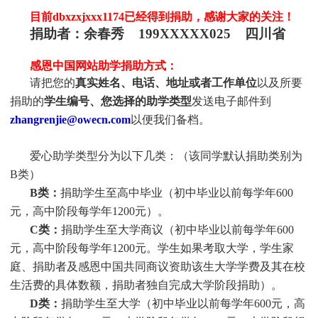
目前dbxzxjxxx1174
已
经得到捐助，感谢大家的关注！
捐助者：
余春秀 199XXXXX025 四川省
感恩中国网站助学捐助方式：
请把您的
真实姓名、电话、地址或者工作单位
以及所要
捐助的
学生编号、您选择的助学类型
发送电子邮件到
zhangrenjie@owecn.com
以便我们备档。
爱心助学类型分为以下几类：（该同学默认捐助类别为
B类）
B类：
捐助学生至高中毕业（初中毕业以前每学年600
元，高中阶段每学年1200元）。
C类：
捐助
学生
至大学商议（初中毕业以前每学年600
元，高中阶段每学年1200元。
学生
如果考取大学，
学生
家
庭、捐助者及感恩中国共同商议资助该生大学学费及其在校
生活费的具体数额，捐助者独自完成大学阶段捐助）。
D类：
捐助
学生
至大学（初中毕业以前每学年600元，高