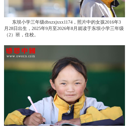
东坝小学三年级dbxzxjxxx1174，照片中的女孩
2016年3
月28日
出生，
2025年9月至2026年8月就读于
东坝小学三年
级
（2）班
，住校。