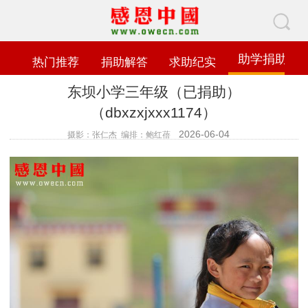
助学捐助
热门推荐
捐助解答
求助纪实
东坝小学三年级（已捐助）
（dbxzxjxxx1174）
2026-06-04
摄影：张仁杰 编排：鲍红蓓
查看数