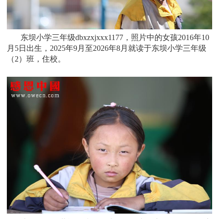
东坝小学三年级dbxzxjxxx1177，照片中的女孩
2016年10
月5日
出生，
2025年9月至2026年8月就读于
东坝小学三年
级
（2）班
，住校。