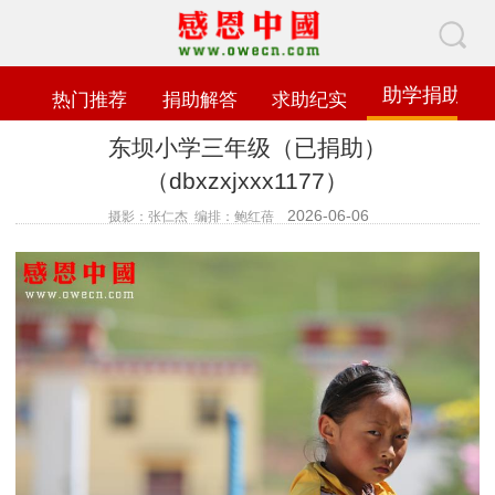
助学捐助
热门推荐
捐助解答
求助纪实
东坝小学三年级（已捐助）
（dbxzxjxxx1177）
2026-06-06
摄影：张仁杰 编排：鲍红蓓
查看数