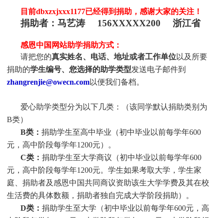
目前dbxzxjxxx1177
已
经得到捐助，感谢大家的关注！
捐助者：
马艺涛 156XXXXX200 浙江省
感恩中国网站助学捐助方式：
请把您的
真实姓名、电话、地址或者工作单位
以及所要
捐助的
学生编号、您选择的助学类型
发送电子邮件到
zhangrenjie@owecn.com
以便我们备档。
爱心助学类型分为以下几类：（该同学默认捐助类别为
B类）
B类：
捐助学生至高中毕业（初中毕业以前每学年600
元，高中阶段每学年1200元）。
C类：
捐助
学生
至大学商议（初中毕业以前每学年600
元，高中阶段每学年1200元。
学生
如果考取大学，
学生
家
庭、捐助者及感恩中国共同商议资助该生大学学费及其在校
生活费的具体数额，捐助者独自完成大学阶段捐助）。
D类：
捐助
学生
至大学（初中毕业以前每学年600元，高