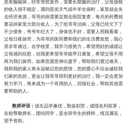
患有癫痫病，经常突然发作，需要长期服药治疗，父母放牧
的收入很不稳定，遇到恶劣天气或牛羊生病时，家里就会失
去经济来源，哥哥的病需要定期去医院复查，每月的药费就
要花掉家里大部分收入，为了给哥哥治病，父母已经欠下了
不少债务，爷爷年纪大了，身体也不好，需要人照顾看着，
父母日夜操劳，为哥哥的医药费和我们的生活费发愁，我心
里非常难过。在学校里，我学习很努力，希望用好的成绩让
父母感到欣慰，但我更希望哥哥能早日康复，希望父母不用
再为我们操劳。如果您愿意伸出援手，帮助我们渡过难关，
我和我的家人将永远铭记您的恩情，您的爱心不仅会减轻我
们家的负担，更会让我哥哥得到更好的治疗，我一定会更加
努力学习，将来成为一个有用的人，回报社会，帮助其他需
要帮助的人。
教师评语：
该生品学兼优，勤奋刻苦，成绩名列前茅，
在校尊敬师长，团结同学，是全班学生的榜样，情况属实，
望予资助。