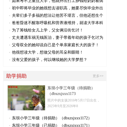
如果考不上重点大学，他就外出打工挣钱给奶奶看病
初中即将毕业的她很想去读职高，她要尽快毕业外出
夫辈们多子多福的想法让他苦不堪言，但他还想生个
爸爸昏迷不醒靠呼吸机和营养液维持，就读大学本科
为了筹钱给女儿上学，父女俩沿街乞讨！
丈夫遭遇车祸无钱医治，妻子带着年幼的孩子乞讨为
父母双全的她却说自己是个单亲家庭长大的孩子！
他很想读大学，想做父母的耳朵和眼睛！
没有父爱的孩子，何以继续她的大学梦想？
助学捐助
更多>>
东坝小学三年级（待捐助）
（dbxzxjxxx1173
照片中的女孩2016年5月17日出生，
2025年9月至2026年8
东坝小学三年级（待捐助）（dbxzxjxxx1172）
东坝小学三年级（已捐助）（dbxzxjxxx1171）