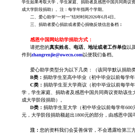
学生如果考取大学，学生家庭、捐助者及感恩中国共同商议
成大学阶段捐助）。注：每学年指两个学期。
二、爱心助学“一对一”结对时间2026年6月4日
。
三、捐助者爱心捐款或者爱心捐物反馈信息备档
：
感恩中国网站助学捐助方式：
请把您的
真实姓名、电话、地址或者工作单位
以
件到
zhangrenjie@owecn.com
以便我们备档。
爱心助学类型分为以下几类：（该同学默认捐助类
B类：
捐助学生至高中毕业（初中毕业以前每学年6
C类：
捐助
学生
至大学商议（初中毕业以前每学年6
学，
学生
家庭、捐助者及感恩中国共同商议资助该生
成大学阶段捐助）。
D类：
捐助
学生
至大学（初中毕业以前每学年600元
元，大学阶段捐助额超出1800元的部分，由感恩中
注：
您的资料我们会妥善保管，不会透露给第三