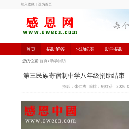
加入收藏
｜
设为首页
首页
捐助解答
求助纪实
助学捐助
您的位置:
首页
>
助学回访
第三民族寄宿制中学八年级捐助结束（已捐
摄影：张仁杰 编排：鲍红蓓
2026-