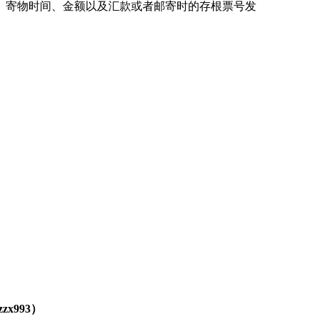
、寄物时间、金额以及汇款或者邮寄时的存根票号发
zzx9
93
）