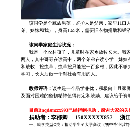
该同学是个
藏族男孩，监护人是父亲，家里11口
弟、妹妹和我），身高1.65米，需要旧衣物捐助和经
该同学家庭生活状况：
我是一个农村孩子，儿童时在家乡放牧长大。我
两人，其中哥哥在读高中，两个弟弟在读小学，妹妹
和放牧、挖虫草，虫草挖只能挖一百多根，因此不够
学习，长大后做一个对社会有用的人。
教师评语：
该生是一个品学兼优，积极向上且家
及面对困难的坚韧精神值得肯定和鼓励。建议给予资
目前Bnqdsmzzx993
已
经得到捐助，感谢大家的关
捐助者：
李邵卿 150XXXXX857 浙
一、助学类型C类：捐助学生至大学商议（初中毕业以前每