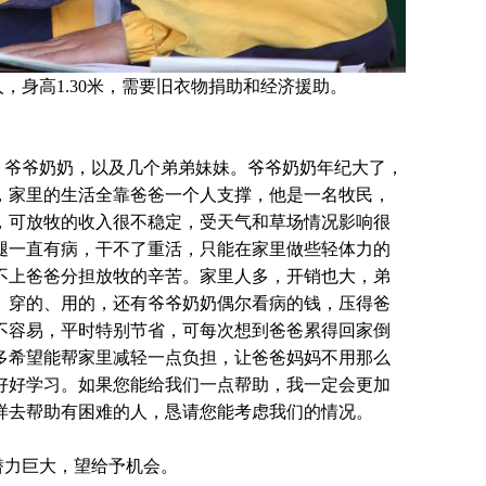
，身高1.30米，需要旧衣物捐助和经济援助
。
、爷爷奶奶，以及几个弟弟妹妹。爷爷奶奶年纪大了，
，家里的生活全靠爸爸一个人支撑，他是一名牧民，
，可放牧的收入很不稳定，受天气和草场情况影响很
腿一直有病，干不了重活，只能在家里做些轻体力的
不上爸爸分担放牧的辛苦。家里人多，开销也大，弟
、穿的、用的，还有爷爷奶奶偶尔看病的钱，压得爸
不容易，平时特别节省，可每次想到爸爸累得回家倒
多希望能帮家里减轻一点负担，让爸爸妈妈不用那么
好好学习。如果您能给我们一点帮助，我一定会更加
样去帮助有困难的人，恳请您能考虑我们的情况。
潜力巨大，望给予机会。