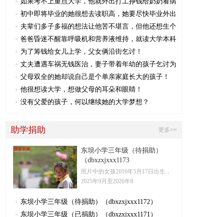
如果考不上重点大学，他就外出打工挣钱给奶奶看病
初中即将毕业的她很想去读职高，她要尽快毕业外出
夫辈们多子多福的想法让他苦不堪言，但他还想生个
爸爸昏迷不醒靠呼吸机和营养液维持，就读大学本科
为了筹钱给女儿上学，父女俩沿街乞讨！
丈夫遭遇车祸无钱医治，妻子带着年幼的孩子乞讨为
父母双全的她却说自己是个单亲家庭长大的孩子！
他很想读大学，想做父母的耳朵和眼睛！
没有父爱的孩子，何以继续她的大学梦想？
助学捐助
更多>>
东坝小学三年级（待捐助）
（dbxzxjxxx1173
照片中的女孩2016年5月17日出生，
2025年9月至2026年8
东坝小学三年级（待捐助）（dbxzxjxxx1172）
东坝小学三年级（已捐助）（dbxzxjxxx1171）