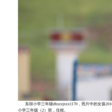
东坝小学三年级dbxzxjxxx1170，照片中的女孩
20
小学三年
级（2）班
，住校。