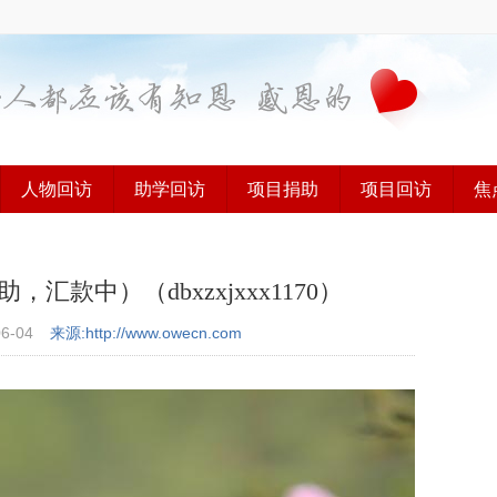
人物回访
助学回访
项目捐助
项目回访
焦
款中）（dbxzxjxxx1170）
06-04
来源:http://www.owecn.com