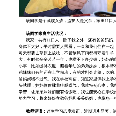
该同学是个
藏族
女孩，监护人是父亲，家里11口人
该同学家庭生活状况：
我家一共有11口人，除了我之外，还有爸爸妈妈
身体不太好，平时需要人照看，一直和我们住在一起
每天都要去草原上放牧，不管刮风下雨都得守着牛羊
大，有时候辛辛苦苦一年，也攒不下多少钱，妈妈的
小事，比如缝补衣服、照看年幼的弟弟妹妹，根本帮
弟妹妹们有的还在上学前班，有的才刚会走路，吃的
爸妈妈喘不过气。我在学校寄宿，知道家里供我上学
头就睡，妈妈偷偷揉着疼腿叹气，我就特别心疼，我
辛苦，让弟弟妹妹们能有饱饭吃，我也能安心在学校
努力学习，将来好好孝敬爸妈和爷爷奶奶，也像您一
教师评语：
该生学习态度端正，近期进步显著，