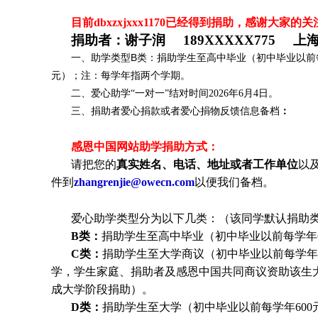
目前dbxzxjxxx1170
已
经得到捐助，感谢大家的关
捐助者：
谢子润 189XXXXX775 上
一、助学类型B类：捐助学生至高中毕业（初中毕业以前每
元）；注：每学年指两个学期。
二、爱心助学“一对一”结对时间2026年6月4日
。
三、捐助者爱心捐款或者爱心捐物反馈信息备档
：
感恩中国网站助学捐助方式：
请把您的
真实姓名、电话、地址或者工作单位
以
件到
zhangrenjie@owecn.com
以便我们备档。
爱心助学类型分为以下几类：（该同学默认捐助类
B类：
捐助学生至高中毕业（初中毕业以前每学年6
C类：
捐助
学生
至大学商议（初中毕业以前每学年6
学，
学生
家庭、捐助者及感恩中国共同商议资助该生
成大学阶段捐助）。
D类：
捐助
学生
至大学（初中毕业以前每学年600元