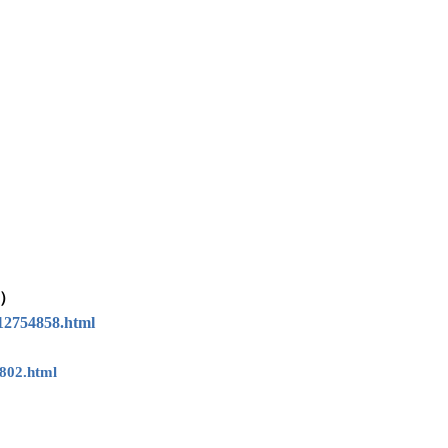
5）
12754858.html
802.html