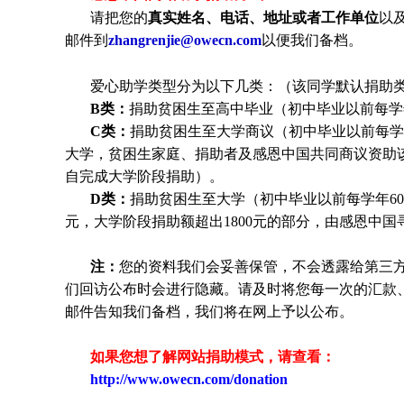
请把您的
真实姓名、电话、地址或者工作单位
以
邮件到
zhangrenjie@owecn.com
以便我们备档。
爱心助学类型分为以下几类：（该同学默认捐助类
B类：
捐助贫困生至高中毕业（初中毕业以前每学年
C类：
捐助贫困生至大学商议（初中毕业以前每学年
大学，贫困生家庭、捐助者及感恩中国共同商议资助
自完成大学阶段捐助）。
D类：
捐助贫困生至大学（初中毕业以前每学年600
元，大学阶段捐助额超出1800元的部分，由感恩中
注：
您的资料我们会妥善保管，不会透露给第三
们回访公布时会进行隐藏。请及时将您每一次的汇款
邮件告知我们备档，我们将在网上予以公布。
如果您想了解网站捐助模式，请查看：
http://www.owecn.com/donation