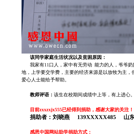
该同学家庭生活状况以及贫困原因：
我家有11口人，家中有无劳动 能力的人，爷爷
地，上学要交学费，主要的经济来源是以放牧为主，
爱心人士能给予帮助
。
教师评语：
该生在校期间成绩中上等，有上进心
目前zxxzxjx555
已经得到捐助，感谢大家的关注！
捐助者：
刘晓燕 139XXXXX485 山
感恩中国网站助学捐助方式：