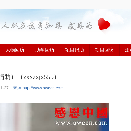
人物回访
助学回访
项目捐助
项目回访
焦
（zxxzxjx555）
11-27
来源:http://www.owecn.com