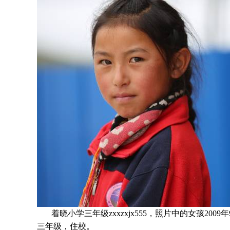
着晓小学三年级zxxzxjx555，照片中的女孩
2009
年
三年级
，住校。