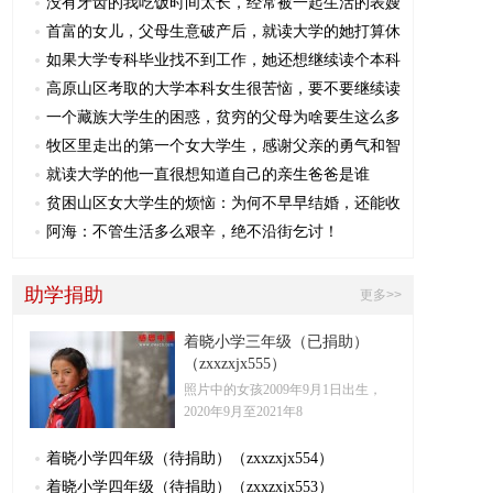
没有牙齿的我吃饭时间太长，经常被一起生活的表嫂
首富的女儿，父母生意破产后，就读大学的她打算休
如果大学专科毕业找不到工作，她还想继续读个本科
高原山区考取的大学本科女生很苦恼，要不要继续读
一个藏族大学生的困惑，贫穷的父母为啥要生这么多
牧区里走出的第一个女大学生，感谢父亲的勇气和智
就读大学的他一直很想知道自己的亲生爸爸是谁
贫困山区女大学生的烦恼：为何不早早结婚，还能收
阿海：不管生活多么艰辛，绝不沿街乞讨！
助学捐助
更多>>
着晓小学三年级（已捐助）
（zxxzxjx555）
照片中的女孩2009年9月1日​出生，
2020年9月至2021年8
着晓小学四年级（待捐助）（zxxzxjx554）
着晓小学四年级（待捐助）（zxxzxjx553）