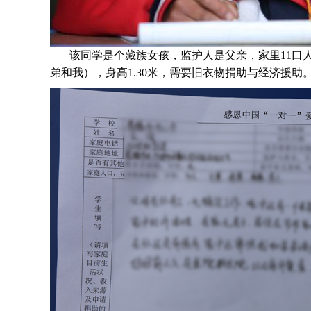
该同学是个
藏族
女孩，监护人是父亲，家里
11
口
弟和我），身高1.30米，需要旧衣物捐助与经济援助