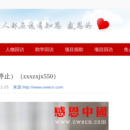
人物回访
助学回访
项目捐助
项目回访
焦
（zxxzxjx550）
11-25
来源:http://www.owecn.com