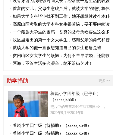
没有牙齿的我吃饭时间太长，经常被一起生活的表嫂
首富的女儿，父母生意破产后，就读大学的她打算休
如果大学专科毕业找不到工作，她还想继续读个本科
高原山区考取的大学本科女生很苦恼，要不要继续读
一个藏族大学生的困惑，贫穷的父母为啥要生这么多
牧区里走出的第一个女大学生，感谢父亲的勇气和智
就读大学的他一直很想知道自己的亲生爸爸是谁
贫困山区女大学生的烦恼：为何不早早结婚，还能收
阿海：不管生活多么艰辛，绝不沿街乞讨！
助学捐助
更多>>
着晓小学四年级（已停止）
（zxxzxjx550）
照片中的男孩2010年3月29日出生，
2020年9月至2021年8
着晓小学四年级（待捐助）（zxxzxjx549）
着晓小学四年级（待捐助）（zxxzxjx548）