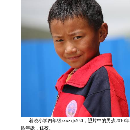
着晓小学四年级zxxzxjx550，照片中的男孩
2010
年
四年级
，住校。