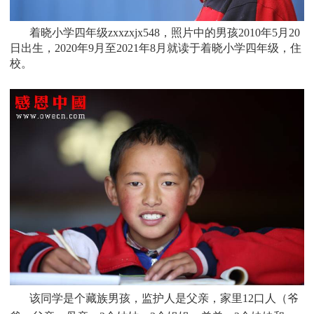
着晓小学四年级zxxzxjx548，照片中的男孩
2010
年5月20
日
出生，
2020年9月至2021年8月就读于
着晓小学四年级
，住
校。
该同学是个
藏族
男孩，监护人是
父亲，家里12口人（爷