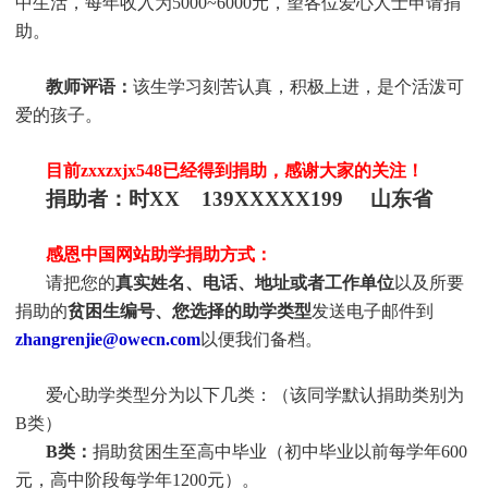
中生活，每年收入为5000~6000元，望各位爱心人士申请捐
助
。
教师评语：
该生学习刻苦认真，积极上进，是个活泼可
爱的孩子
。
目前zxxzxjx548
已经得到捐助，感谢大家的关注！
捐助者：
时XX 139XXXXX199 山东省
感恩中国网站助学捐助方式：
请把您的
真实姓名、电话、地址或者工作单位
以及所要
捐助的
贫困生编号、您选择的助学类型
发送电子邮件到
zhangrenjie@owecn.com
以便我们备档。
爱心助学类型分为以下几类：（该同学默认捐助类别为
B类）
B类：
捐助贫困生至高中毕业（初中毕业以前每学年600
元，高中阶段每学年1200元）。