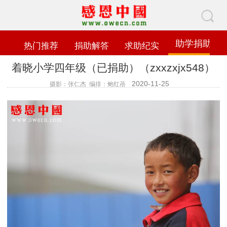
助学捐助
热门推荐
捐助解答
求助纪实
着晓小学四年级（已捐助）（zxxzxjx548）
2020-11-25
摄影：张仁杰 编排：鲍红蓓
查看数