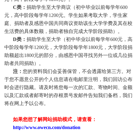
C类：
捐助
学生
至大学商议（初中毕业以前每学年600
元，高中阶段每学年1200元。
学生
如果考取大学，
学生
家
庭、捐助者及感恩中国共同商议资助该生大学学费及其在校
生活费的具体数额，捐助者独自完成大学阶段捐助）。
D类：
捐助
学生
至大学（初中毕业以前每学年600元，高
中阶段每学年1200元，大学阶段每学年1800元，大学阶段捐
助额超出1800元的部分，由感恩中国寻找另外一位或几位捐
助者共同捐助）。
注：
您的资料我们会妥善保管，不会透露给第三方。对
于您不愿意公开的个人信息请在电邮里注明，我们回访公布
时会进行隐藏。请及时将您每一次的汇款、寄物时间、金额
以及汇款或者邮寄时的存根票号发邮件告知我们备档，我们
将在网上予以公布。
如果您想了解网站捐助模式，请查看：
http://www.owecn.com/donation