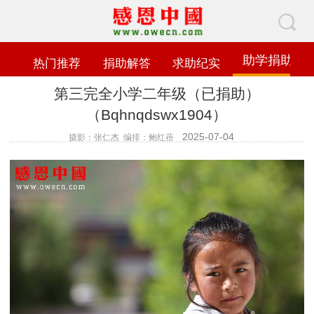
助学捐助
热门推荐
捐助解答
求助纪实
第三完全小学二年级（已捐助）
（Bqhnqdswx1904）
2025-07-04
摄影：张仁杰 编排：鲍红蓓
查看数