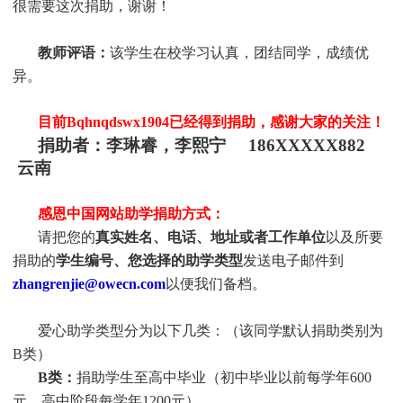
很需要这次捐助，谢谢！
教师评语：
该学生在校学习认真，团结同学，成绩优
异。
目前Bqhnqdswx1904
已经得到捐助，感谢大家的关注！
捐助者：李琳睿，李熙宁 186XXXXX882
云南
感恩中国网站助学捐助方式：
请把您的
真实姓名、电话、地址或者工作单位
以及所要
捐助的
学生编号、您选择的助学类型
发送电子邮件到
zhangrenjie@owecn.com
以便我们备档。
爱心助学类型分为以下几类：（该同学默认捐助类别为
B类）
B类：
捐助学生至高中毕业（初中毕业以前每学年600
元，高中阶段每学年1200元）。