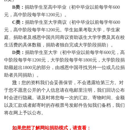
B类：
捐助学生至高中毕业（初中毕业以前每学年600
元，高中阶段每学年1200元）。
C类：
捐助
学生
至大学商议（初中毕业以前每学年600
元，高中阶段每学年1200元。
学生
如果考取大学，
学生
家
庭、捐助者及感恩中国共同商议资助该生大学学费及其在校
生活费的具体数额，捐助者独自完成大学阶段捐助）。
D类：
捐助
学生
至大学（初中毕业以前每学年600元，高
中阶段每学年1200元，大学阶段每学年1800元，大学阶段捐
助额超出1800元的部分，由感恩中国寻找另外一位或几位捐
助者共同捐助）。
注：
您的资料我们会妥善保管，不会透露给第三方。对
于您不愿意公开的个人信息请在电邮里注明，我们回访公布
时会进行隐藏。请及时将您每一次的汇款、寄物时间、金额
以及汇款或者邮寄时的存根票号发邮件告知我们备档，我们
将在网上予以公布。
如果您想了解网站捐助模式，请查看：