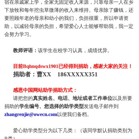
宿在亲戚家上学，全家无固定收入来源，只靠母亲一人在乡
下放牧和每年挖虫草微薄的收入来维持。母亲除了赚钱，还
要照顾年老的母亲和幼小的我们，负担很重，所以申请资
助，以减轻母亲的负担，希望爱心人士能够帮助我，我一定
会努力学习。
教师评语：
该学生在校学习认真，成绩优异。
目前Bqhnqdswx1901
已经得到捐助，感谢大家的关注！
捐助者：曹XX 186XXXXX351
感恩中国网站助学捐助方式：
请把您的
真实姓名、电话、地址或者工作单位
以及所要
捐助的
学生编号、您选择的助学类型
发送电子邮件到
zhangrenjie@owecn.com
以便我们备档。
爱心助学类型分为以下几类：（该同学默认捐助类别为
B类）