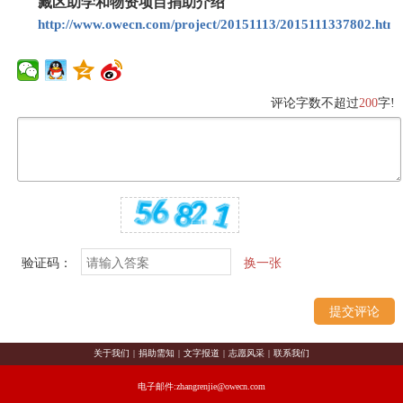
藏区助学和物资项目捐助介绍
http://www.owecn.com/project/20151113/2015111337802.html
评论字数不超过
200
字!
验证码：
换一张
关于我们
|
捐助需知
|
文字报道
|
志愿风采
|
联系我们
电子邮件:zhangrenjie@owecn.com