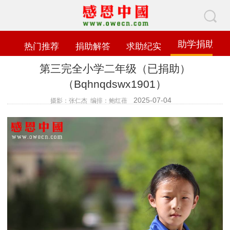
助学捐助
热门推荐
捐助解答
求助纪实
第三完全小学二年级（已捐助）
（Bqhnqdswx1901）
2025-07-04
摄影：张仁杰 编排：鲍红蓓
查看数