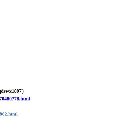
qdswx1
897
）
70480778.html
802.html