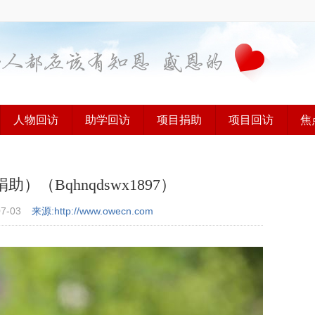
人物回访
助学回访
项目捐助
项目回访
焦
（Bqhnqdswx1897）
07-03
来源:http://www.owecn.com