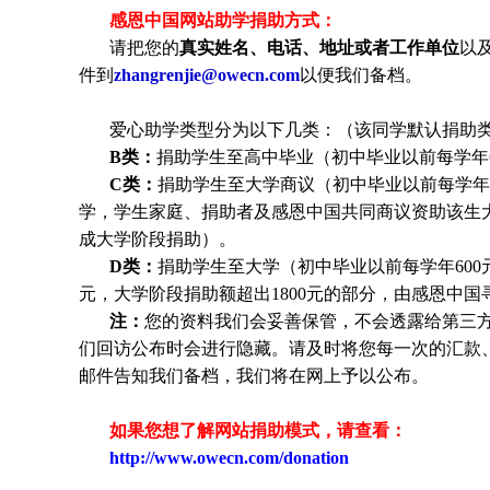
感恩中国网站助学捐助方式：
请把您的
真实姓名、电话、地址或者工作单位
以
件到
zhangrenjie@owecn.com
以便我们备档。
爱心助学类型分为以下几类：（该同学默认捐助类
B类：
捐助学生至高中毕业（初中毕业以前每学年6
C类：
捐助
学生
至大学商议（初中毕业以前每学年6
学，
学生
家庭、捐助者及感恩中国共同商议资助该生
成大学阶段捐助）。
D类：
捐助
学生
至大学（初中毕业以前每学年600元
元，大学阶段捐助额超出1800元的部分，由感恩中
注：
您的资料我们会妥善保管，不会透露给第三
们回访公布时会进行隐藏。请及时将您每一次的汇款
邮件告知我们备档，我们将在网上予以公布。
如果您想了解网站捐助模式，请查看：
http://www.owecn.com/donation