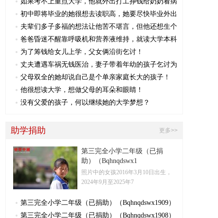
如果考不上重点大学，他就外出打工挣钱给奶奶看病
初中即将毕业的她很想去读职高，她要尽快毕业外出
夫辈们多子多福的想法让他苦不堪言，但他还想生个
爸爸昏迷不醒靠呼吸机和营养液维持，就读大学本科
为了筹钱给女儿上学，父女俩沿街乞讨！
丈夫遭遇车祸无钱医治，妻子带着年幼的孩子乞讨为
父母双全的她却说自己是个单亲家庭长大的孩子！
他很想读大学，想做父母的耳朵和眼睛！
没有父爱的孩子，何以继续她的大学梦想？
助学捐助
更多>>
第三完全小学二年级（已捐
助）（Bqhnqdswx1
照片中的女孩2016年3月10日出生，
2024年9月至2025年7
第三完全小学二年级（已捐助）（Bqhnqdswx1909）
第三完全小学二年级（已捐助）（Bqhnqdswx1908）