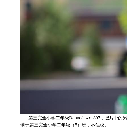
第三完全小学二年级Bqhnqdswx1897，照片中的
读于
第三完全小学二年级（5）班
，不住校。