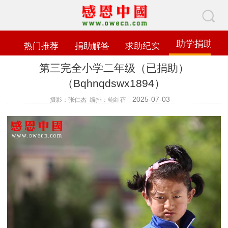
助学捐助
热门推荐
捐助解答
求助纪实
第三完全小学二年级（已捐助）
（Bqhnqdswx1894）
2025-07-03
摄影：张仁杰 编排：鲍红蓓
查看数