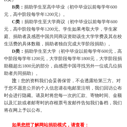
B类：
捐助学生至高中毕业（初中毕业以前每学年600
元，高中阶段每学年1200元）。
C类：
捐助
学生
至大学商议（初中毕业以前每学年600
元，高中阶段每学年1200元。
学生
如果考取大学，
学生
家
庭、捐助者及感恩中国共同商议资助该生大学学费及其在校
生活费的具体数额，捐助者独自完成大学阶段捐助）。
D类：
捐助
学生
至大学（初中毕业以前每学年600元，高
中阶段每学年1200元，大学阶段每学年1800元，大学阶段捐
助额超出1800元的部分，由感恩中国寻找另外一位或几位捐
助者共同捐助）。
注：
您的资料我们会妥善保管，不会透露给第三方。对
于您不愿意公开的个人信息请在电邮里注明，我们回访公布
时会进行隐藏。请及时将您每一次的汇款、寄物时间、金额
以及汇款或者邮寄时的存根票号发邮件告知我们备档，我们
将在网上予以公布。
如果您想了解网站捐助模式，请查看：