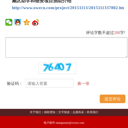
藏区助学和物资项目捐助介绍
http://www.owecn.com/project/20151113/2015111337802.html
评论字数不超过
200
字!
验证码：
换一张
关于我们
|
捐助需知
|
文字报道
|
志愿风采
|
联系我们
电子邮件:zhangrenjie@owecn.com