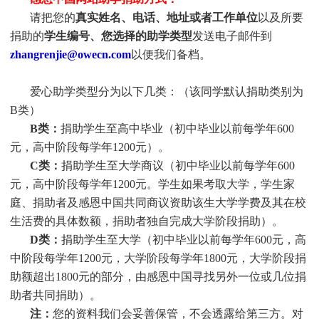
请把您的
真实姓名、电话、地址或者工作单位
以及所要
捐助的
学生编号、您选择的助学类型
发送电子邮件到
zhangrenjie@owecn.com
以便我们备档。
爱心助学类型分为以下几类：（该同学默认捐助类别为
B类）
B类：
捐助学生至高中毕业（初中毕业以前每学年600
元，高中阶段每学年1200元）。
C类：
捐助
学生
至大学商议（初中毕业以前每学年600
元，高中阶段每学年1200元。
学生
如果考取大学，
学生
家
庭、捐助者及感恩中国共同商议资助该生大学学费及其在校
生活费的具体数额，捐助者独自完成大学阶段捐助）。
D类：
捐助
学生
至大学（初中毕业以前每学年600元，高
中阶段每学年1200元，大学阶段每学年1800元，大学阶段捐
助额超出1800元的部分，由感恩中国寻找另外一位或几位捐
助者共同捐助）。
注：
您的资料我们会妥善保管，不会透露给第三方。对