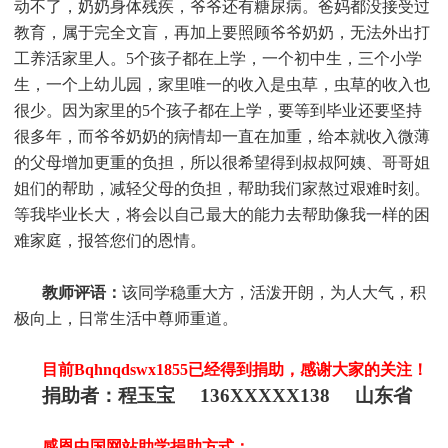
动不了，奶奶身体残疾，爷爷还有糖尿病。爸妈都没接受过
教育，属于完全文盲，再加上要照顾爷爷奶奶，无法外出打
工养活家里人。5个孩子都在上学，一个初中生，三个小学
生，一个上幼儿园，家里唯一的收入是虫草，虫草的收入也
很少。因为家里的5个孩子都在上学，要等到毕业还要坚持
很多年，而爷爷奶奶的病情却一直在加重，给本就收入微薄
的父母增加更重的负担，所以很希望得到叔叔阿姨、哥哥姐
姐们的帮助，减轻父母的负担，帮助我们家熬过艰难时刻。
等我毕业长大，将会以自己最大的能力去帮助像我一样的困
难家庭，报答您们的恩情。
教师评语：
该同学稳重大方，活泼开朗，为人大气，积
极向上，日常生活中尊师重道。
目前Bqhnqdswx1855
已经得到捐助，感谢大家的关注！
捐助者：程玉宝 136XXXXX138 山东省
感恩中国网站助学捐助方式：