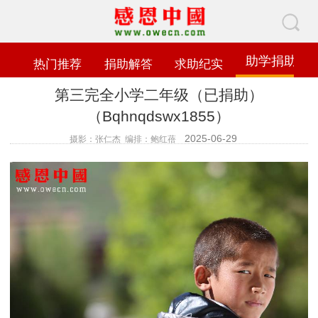
助学捐助
热门推荐
捐助解答
求助纪实
第三完全小学二年级（已捐助）
（Bqhnqdswx1855）
2025-06-29
摄影：张仁杰 编排：鲍红蓓
查看数