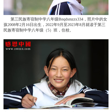
第三民族寄宿制中学八年级Bnqdsmzzx334，照片中的女
孩
2008
年2月16日
出生，
2022年9月至2023年8月就读于
第三
民族寄宿制中学八年级
（5）班
，住校。