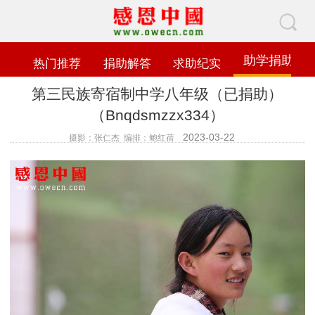
助学捐助
热门推荐
捐助解答
求助纪实
第三民族寄宿制中学八年级（已捐助）
（Bnqdsmzzx334）
2023-03-22
摄影：张仁杰 编排：鲍红蓓
查看数