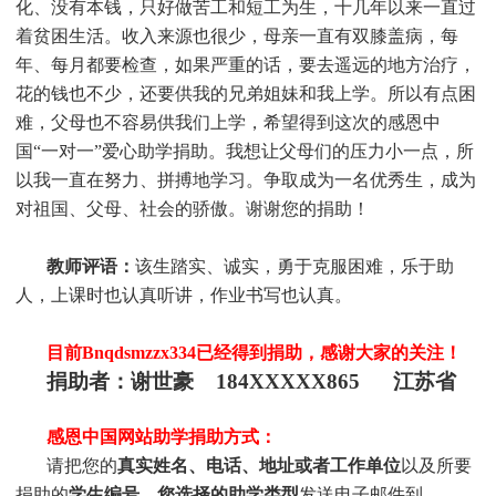
化、没有本钱，只好做苦工和短工为生，十几年以来一直过
着贫困生活。收入来源也很少，母亲一直有双膝盖病，每
年、每月都要检查，如果严重的话，要去遥远的地方治疗，
花的钱也不少，还要供我的兄弟姐妹和我上学。所以有点困
难，父母也不容易供我们上学，希望得到这次的感恩中
国“一对一”爱心助学捐助。我想让父母们的压力小一点，所
以我一直在努力、拼搏地学习。争取成为一名优秀生，成为
对祖国、父母、社会的骄傲。谢谢您的捐助！
教师评语：
该生踏实、诚实，勇于克服困难，乐于助
人，上课时也认真听讲，作业书写也认真。
目前Bnqdsmzzx334
已经得到捐助，感谢大家的关注！
捐助者：谢世豪 184XXXXX865 江苏省
感恩中国网站助学捐助方式：
请把您的
真实
姓
名、电话、地址或者工作单位
以及所要
捐助的
学生编号、您选择的助学类型
发送电子邮件到