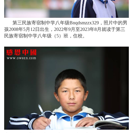
第三民族寄宿制中学八年级Bnqdsmzzx329，照片中的男
孩
2008
年5月12日
出生，
2022年9月至2023年8月就读于
第三
民族寄宿制中学八年级
（5）班
，住校。