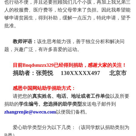
也行动不便，并且还要照顾我们几个小孩，再加上我兄弟三
人的校服费、医疗费等，给父母带来了负担。因此我希望能
够申请贫困生，得到补助，缓解一点压力，特此申请，望予
批准。
教师评语：
该生思考能力强，善于独立分析和解决问
题，兴趣广泛，有许多喜爱的运动。
目前Bnqdsmzzx329
已经得到捐助，感谢大家的关注！
捐助者：张莞悦 130XXXXX497 北京市
感恩中国网站助学捐助方式：
请把您的
真实
姓
名、电话、地址或者工作单位
以及所要
捐助的
学生编号、您选择的助学类型
发送电子邮件到
zhangrenjie@owecn.com
以便我们备档。
爱心助学类型分为以下几类：（该同学默认捐助类别为
B类）