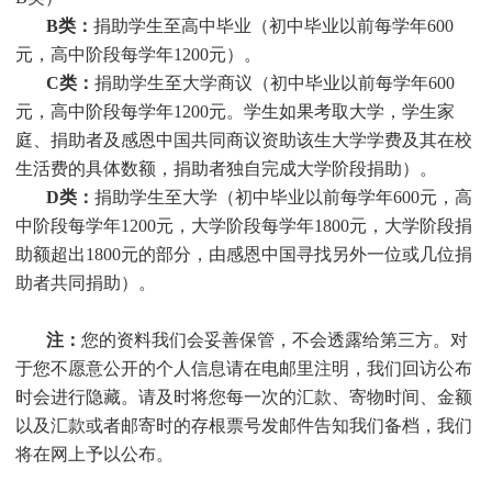
B类：
捐助学生至高中毕业（初中毕业以前每学年600
元，高中阶段每学年1200元）。
C类：
捐助
学生
至大学商议（初中毕业以前每学年600
元，高中阶段每学年1200元。
学生
如果考取大学，
学生
家
庭、捐助者及感恩中国共同商议资助该生大学学费及其在校
生活费的具体数额，捐助者独自完成大学阶段捐助）。
D类：
捐助
学生
至大学（初中毕业以前每学年600元，高
中阶段每学年1200元，大学阶段每学年1800元，大学阶段捐
助额超出1800元的部分，由感恩中国寻找另外一位或几位捐
助者共同捐助）。
注：
您的资料我们会妥善保管，不会透露给第三方。对
于您不愿意公开的个人信息请在电邮里注明，我们回访公布
时会进行隐藏。请及时将您每一次的汇款、寄物时间、金额
以及汇款或者邮寄时的存根票号发邮件告知我们备档，我们
将在网上予以公布。