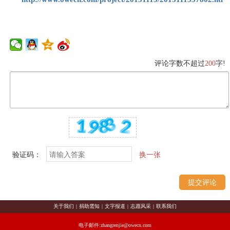
评论字数不超过
200
字!
验证码：
换一张
关于我们
|
捐助需知
|
文字报道
|
志愿风采
|
联系我们
电子邮件:zhangrenjie@owecn.com