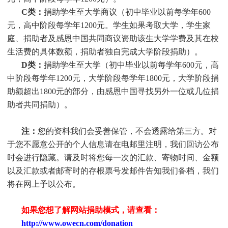
C类：
捐助
学生
至大学商议（初中毕业以前每学年600
元，高中阶段每学年1200元。
学生
如果考取大学，
学生
家
庭、捐助者及感恩中国共同商议资助该生大学学费及其在校
生活费的具体数额，捐助者独自完成大学阶段捐助）。
D类：
捐助
学生
至大学（初中毕业以前每学年600元，高
中阶段每学年1200元，大学阶段每学年1800元，大学阶段捐
助额超出1800元的部分，由感恩中国寻找另外一位或几位捐
助者共同捐助）。
注：
您的资料我们会妥善保管，不会透露给第三方。对
于您不愿意公开的个人信息请在电邮里注明，我们回访公布
时会进行隐藏。请及时将您每一次的汇款、寄物时间、金额
以及汇款或者邮寄时的存根票号发邮件告知我们备档，我们
将在网上予以公布。
如果您想了解网站捐助模式，请查看：
http://www.owecn.com/donation