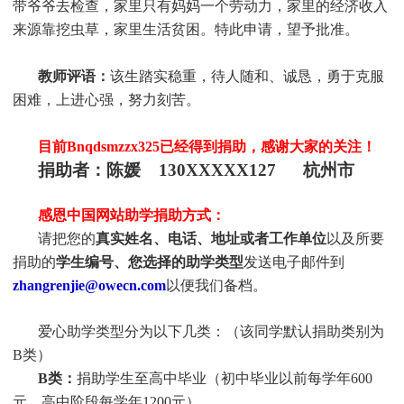
带爷爷去检查，家里只有妈妈一个劳动力，家里的经济收入
来源靠挖虫草，家里生活贫困。特此申请，望予批准。
教师评语：
该生踏实稳重，待人随和、诚恳，勇于克服
困难，上进心强，努力刻苦。
目前Bnqdsmzzx325
已经得到捐助，感谢大家的关注！
捐助者：陈媛 130XXXXX127 杭州市
感恩中国网站助学捐助方式：
请把您的
真实
姓
名、电话、地址或者工作单位
以及所要
捐助的
学生编号、您选择的助学类型
发送电子邮件到
zhangrenjie@owecn.com
以便我们备档。
爱心助学类型分为以下几类：（该同学默认捐助类别为
B类）
B类：
捐助学生至高中毕业（初中毕业以前每学年600
元，高中阶段每学年1200元）。