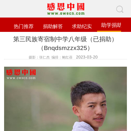
助学捐助
热门推荐
捐助解答
求助纪实
第三民族寄宿制中学八年级（已捐助）
（Bnqdsmzzx325）
2023-03-20
摄影：张仁杰 编排：鲍红蓓
查看数