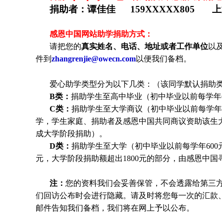
捐助者：谭佳佳 159XXXXX805 
感恩中国网站助学捐助方式：
请把您的
真实姓名、电话、地址或者工作单位
以
件到
zhangrenjie@owecn.com
以便我们备档。
爱心助学类型分为以下几类：（该同学默认捐助类
B类：
捐助学生至高中毕业（初中毕业以前每学年6
C类：
捐助
学生
至大学商议（初中毕业以前每学年6
学，
学生
家庭、捐助者及感恩中国共同商议资助该生
成大学阶段捐助）。
D类：
捐助
学生
至大学（初中毕业以前每学年600元
元，大学阶段捐助额超出1800元的部分，由感恩中
注：
您的资料我们会妥善保管，不会透露给第三
们回访公布时会进行隐藏。请及时将您每一次的汇款
邮件告知我们备档，我们将在网上予以公布。