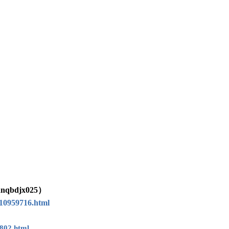
djx025）
10959716.html
802.html