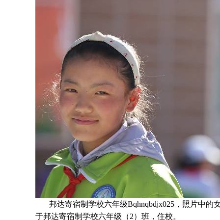
邦达寄宿制学校六年级Bqhnqbdjx025，照片中的
于
邦达寄宿制学校六年级
（2）
班
，住校。