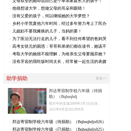
父母双全的她却说自己是个单亲家庭长大的孩子！
他很想读大学，想做父母的耳朵和眼睛！
没有父爱的孩子，何以继续她的大学梦想？
乡村小学荒废他六年时间，经过多年努力考上了民办
儿媳妇不要我瘫痪的儿子，当妈的要！
为了医治无法行走的儿子，看不到任何希望的爸妈哭
高考女状元的困惑：哥哥和弟弟们都在读书，她该不
考取大学的她很不能理解，为啥亲生父母要抛弃她？
没有牙齿的我吃饭时间太长，经常被一起生活的表嫂
助学捐助
更多>>
邦达寄宿制学校六年级（待捐
助）（Bqhnqbdj
照片中的女孩2009年3月5日出生，
2021年9月至2022年8月
邦达寄宿制学校六年级（待捐助）（Bqhnqbdjx026）
邦达寄宿制学校六年级（已捐助）（Bqhnqbdjx025）