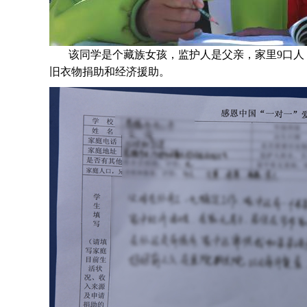
该同学是个
藏族
女孩，监护人是
父亲，家里9口人
旧衣物捐助和经济援助
。