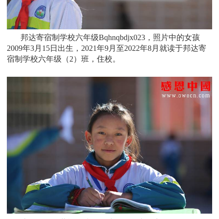
邦达寄宿制学校六年级Bqhnqbdjx023，照片中的女孩
2009
年3月15日
出生，
2021年9月至2022年8月就读于
邦达寄
宿制学校六年级
（2）
班
，住校。