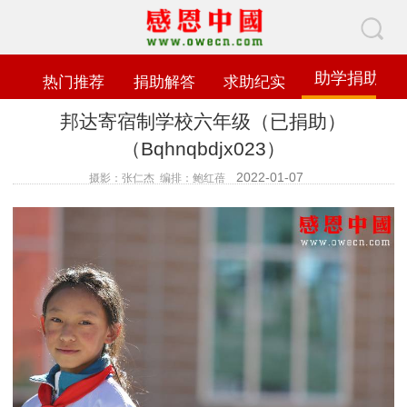
助学捐助
热门推荐
捐助解答
求助纪实
邦达寄宿制学校六年级（已捐助）
（Bqhnqbdjx023）
2022-01-07
摄影：张仁杰 编排：鲍红蓓
查看数