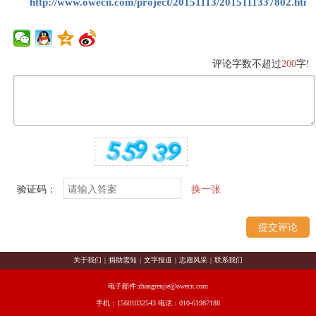
http://www.owecn.com/project/20151113/2015111337802.html
评论字数不超过
200
字!
验证码：
换一张
关于我们
|
捐助需知
|
文字报道
|
志愿风采
|
联系我们
电子邮件:zhangrenjie@owecn.com
手机：15601032543 电话：010-61987188