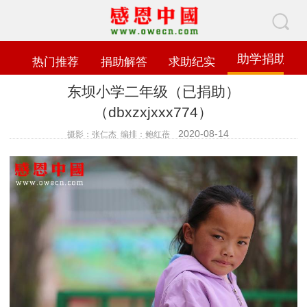
助学捐助
热门推荐
捐助解答
求助纪实
东坝小学二年级（已捐助）
（dbxzxjxxx774）
2020-08-14
摄影：张仁杰 编排：鲍红蓓
查看数