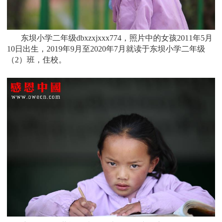
东坝小学二年级dbxzxjxxx774，照片中的女孩
2011
年5月
10日
出生，
2019年9月至2020年7月就读于
东坝小学二年级
（2）班
，住校。