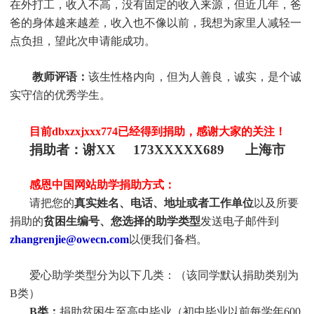
在外打工，收入不高，没有固定的收入来源，但近几年，爸
爸的身体越来越差，收入也不像以前，我想为家里人减轻一
点负担，望此次申请能成功
。
教师评语：
该生性格内向，但为人善良，诚实，是个诚
实守信的优秀学生
。
目前dbxzxjxxx774
已经得到捐助，感谢大家的关注！
捐助者：
谢XX 173XXXXX689 上海市
感恩中国网站助学捐助方式：
请把您的
真实姓名、电话、地址或者工作单位
以及所要
捐助的
贫困生编号、您选择的助学类型
发送电子邮件到
zhangrenjie@owecn.com
以便我们备档。
爱心助学类型分为以下几类：（该同学默认捐助类别为
B类）
B类：
捐助贫困生至高中毕业（初中毕业以前每学年600