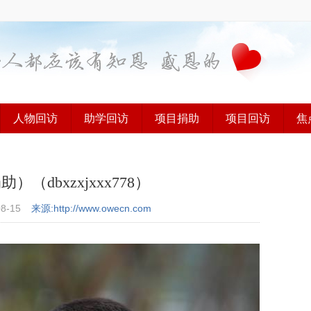
人物回访
助学回访
项目捐助
项目回访
焦
dbxzxjxxx778）
08-15
来源:http://www.owecn.com