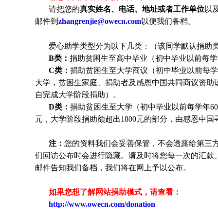
请把您的
真实姓名、电话、地址或者工作单位
以
邮件到
zhangrenjie@owecn.com
以便我们备档。
爱心助学类型分为以下几类：（该同学默认捐助类
B类：
捐助贫困生至高中毕业（初中毕业以前每学年
C类：
捐助贫困生至大学商议（初中毕业以前每学年
大学，贫困生家庭、捐助者及感恩中国共同商议资助
自完成大学阶段捐助）。
D类：
捐助贫困生至大学（初中毕业以前每学年600
元，大学阶段捐助额超出1800元的部分，由感恩中
注：
您的资料我们会妥善保管，不会透露给第三
们回访公布时会进行隐藏。请及时将您每一次的汇款
邮件告知我们备档，我们将在网上予以公布。
如果您想了解网站捐助模式，请查看：
http://www.owecn.com/donation