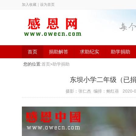
加入收藏
｜
设为首页
首页
捐助解答
求助纪实
助学捐助
您的位置:
首页
>
助学捐助
东坝小学二年级（已捐助）（
摄影：张仁杰 编排：鲍红蓓
2020-