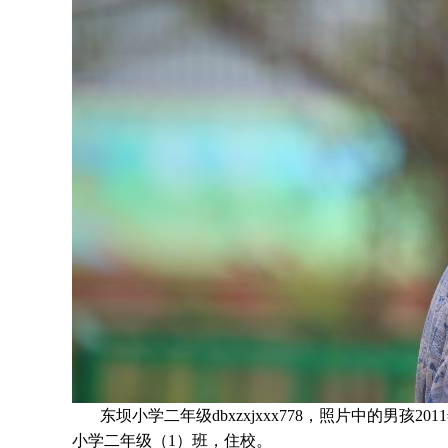
东坝小学二年级dbxzxjxxx778，照片中的男孩
2011
小学二年级
（1）班
，住校。