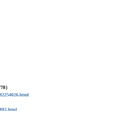
78）
82254026.html
802.html