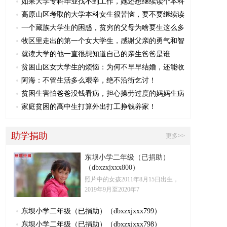
如果大学专科毕业找不到工作，她还想继续读个本科
高原山区考取的大学本科女生很苦恼，要不要继续读
一个藏族大学生的困惑，贫穷的父母为啥要生这么多
牧区里走出的第一个女大学生，感谢父亲的勇气和智
就读大学的他一直很想知道自己的亲生爸爸是谁
贫困山区女大学生的烦恼：为何不早早结婚，还能收
阿海：不管生活多么艰辛，绝不沿街乞讨！
贫困生害怕爸爸没钱看病，担心操劳过度的妈妈生病
家庭贫困的高中生打算外出打工挣钱养家！
助学捐助
更多>>
东坝小学二年级（已捐助）
（dbxzxjxxx800）
照片中的女孩2011年8月15日出生，
2019年9月至2020年7
东坝小学二年级（已捐助）（dbxzxjxxx799）
东坝小学二年级（已捐助）（dbxzxjxxx798）