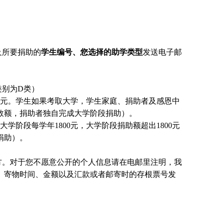
及所要捐助的
学生编号、您选择的助学类型
发送电子邮
类别为D类）
0元。
学生
如果考取大学，
学生
家庭、捐助者及感恩中
数额，捐助者独自完成大学阶段捐助）。
大学阶段每学年1800元，大学阶段捐助额超出1800元
捐助）。
方。对于您不愿意公开的个人信息请在电邮里注明，我
、寄物时间、金额以及汇款或者邮寄时的存根票号发