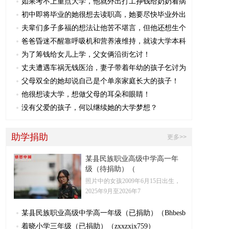
如果考不上重点大学，他就外出打工挣钱给奶奶看病
初中即将毕业的她很想去读职高，她要尽快毕业外出
夫辈们多子多福的想法让他苦不堪言，但他还想生个
爸爸昏迷不醒靠呼吸机和营养液维持，就读大学本科
为了筹钱给女儿上学，父女俩沿街乞讨！
丈夫遭遇车祸无钱医治，妻子带着年幼的孩子乞讨为
父母双全的她却说自己是个单亲家庭长大的孩子！
他很想读大学，想做父母的耳朵和眼睛！
没有父爱的孩子，何以继续她的大学梦想？
助学捐助
更多>>
某县民族职业高级中学高一年
级（待捐助）（
照片中的女孩2009年6月15日出生，
2025年9月至2026年7
某县民族职业高级中学高一年级（已捐助）（Bhbesb
着晓小学三年级（已捐助）（zxxzxjx759）