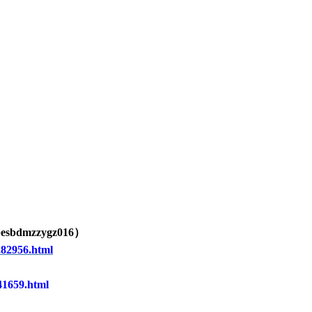
esbdmzzygz0
16
）
282956.html
41659.html