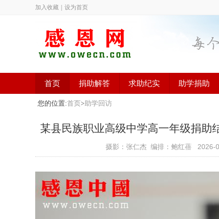
加入收藏
｜
设为首页
首页
捐助解答
求助纪实
助学捐助
您的位置:
首页
>
助学回访
某县民族职业高级中学高一年级捐助结束（已
摄影：张仁杰 编排：鲍红蓓
2026-