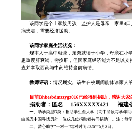
该同学是个土家族男孩，监护人是母亲，家里4口人
病患者，需要经济援助
。
该同学家庭生活状况：
现本人于高中就读，弟弟就读于小学，母亲在小学
患重度肝衰竭，需换肝，但因家庭经济能力不足以支
查并拿取西药与中药维持当前病情。
教师评语：
情况属实。该生在校期间能体谅家人
目前Bhbesbdmzzygz016
已
经得到捐助，感谢大家
捐助者：
匿名 156XXXXX421 福建
一、助学类型D类：捐助学生至大学（高中阶段每学年助学
由感恩中国寻找另外一位或几位捐助者共同捐助）。注：每
二、爱心助学“一对一”结对时间2026年5月2日
。