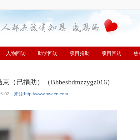
人物回访
助学回访
项目捐助
项目回访
焦
捐助）（Bhbesbdmzzygz016）
05-02
来源:http://www.owecn.com