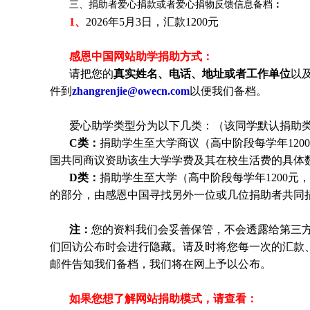
三、捐助者爱心捐款或者爱心捐物反馈信息备档
：
1、
2026年5月3日，汇款1200元
感恩中国网站助学捐助方式：
请把您的
真实姓名、电话、地址或者工作单位
以
件到
zhangrenjie@owecn.com
以便我们备档。
爱心助学类型分为以下几类：（该同学默认捐助
C类：
捐助
学生
至大学商议（高中阶段每学年120
国共同商议资助该生大学学费及其在校生活费的具体
D类：
捐助
学生
至大学（高中阶段每学年1200元，
的部分，由感恩中国寻找另外一位或几位捐助者共同
注：
您的资料我们会妥善保管，不会透露给第三
们回访公布时会进行隐藏。请及时将您每一次的汇款
邮件告知我们备档，我们将在网上予以公布。
如果您想了解网站捐助模式，请查看：