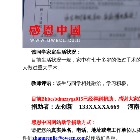
该同学家庭生活状况：
目前生活状况一般，家中有七十多岁的做过手术
人做过重大手术。
教师评语：
该生与同学相处融洽，学习积极。
目前Bhbesbdmzzygz015
已
经得到捐助，感谢大家
捐助者：左创新 133XXXXX669 河
感恩中国网站助学捐助方式：
请把您的
真实姓名、电话、地址或者工作单位
以
件到
zhangrenjie@owecn.com
以便我们备档。