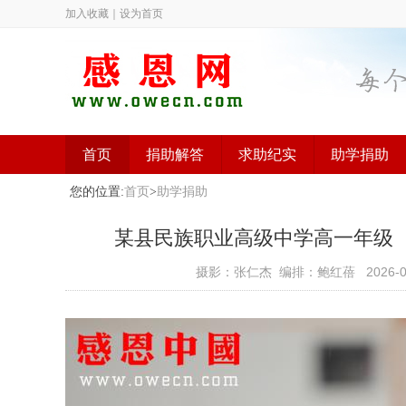
加入收藏
｜
设为首页
首页
捐助解答
求助纪实
助学捐助
您的位置:
首页
>
助学捐助
某县民族职业高级中学高一年级（已捐助
摄影：张仁杰 编排：鲍红蓓
2026-