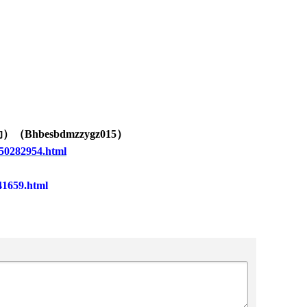
助）（
Bhbesbdmzzygz0
15
）
50282954.html
41659.html