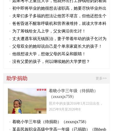
如果考不上重点大学，他就外出打工挣钱给奶奶看病
初中即将毕业的她很想去读职高，她要尽快毕业外出
夫辈们多子多福的想法让他苦不堪言，但他还想生个
爸爸昏迷不醒靠呼吸机和营养液维持，就读大学本科
为了筹钱给女儿上学，父女俩沿街乞讨！
丈夫遭遇车祸无钱医治，妻子带着年幼的孩子乞讨为
父母双全的她却说自己是个单亲家庭长大的孩子！
他很想读大学，想做父母的耳朵和眼睛！
没有父爱的孩子，何以继续她的大学梦想？
助学捐助
更多>>
着晓小学三年级（待捐助）
（zxxzxjx759）
照片中的女孩2016年1月22日出生，
2025年9月至2026年8
着晓小学三年级（待捐助）（zxxzxjx758）
某县民族职业高级中学高一年级（已捐助）（Bhbesb