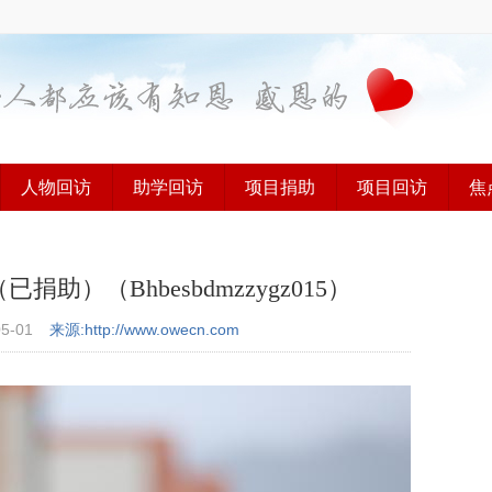
人物回访
助学回访
项目捐助
项目回访
焦
）（Bhbesbdmzzygz015）
05-01
来源:http://www.owecn.com