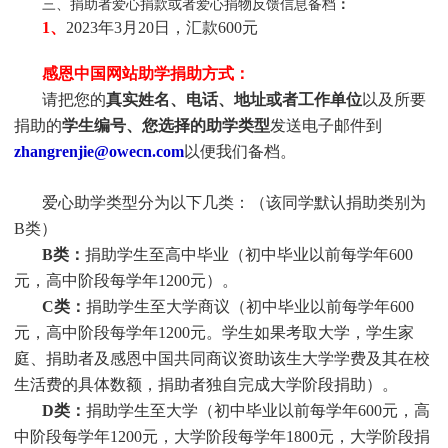
三、捐助者爱心捐款或者爱心捐物反馈信息备档
：
1、
2023年3月20日，汇款600元
感恩中国网站助学捐助方式：
请把您的
真实
姓
名、电话、地址或者工作单位
以及所要
捐助的
学生编号、您选择的助学类型
发送电子邮件到
zhangrenjie@owecn.com
以便我们备档。
爱心助学类型分为以下几类：（该同学默认捐助类别为
B类）
B类：
捐助学生至高中毕业（初中毕业以前每学年600
元，高中阶段每学年1200元）。
C类：
捐助
学生
至大学商议（初中毕业以前每学年600
元，高中阶段每学年1200元。
学生
如果考取大学，
学生
家
庭、捐助者及感恩中国共同商议资助该生大学学费及其在校
生活费的具体数额，捐助者独自完成大学阶段捐助）。
D类：
捐助
学生
至大学（初中毕业以前每学年600元，高
中阶段每学年1200元，大学阶段每学年1800元，大学阶段捐