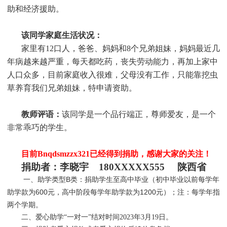
助和经济援助
。
该同学家庭生活状况：
家里有12口人，爸爸、妈妈和8个兄弟姐妹，妈妈最近几
年病越来越严重，每天都吃药，丧失劳动能力，再加上家中
人口众多，目前家庭收入很难，父母没有工作，只能靠挖虫
草养育我们兄弟姐妹，特申请资助。
教师评语：
该同学是一个品行端正，尊师爱友，是一个
非常乖巧的学生。
目前Bnqdsmzzx321
已经得到捐助，感谢大家的关注！
捐助者：李晓宇 180XXXXX555 陕西省
一、助学类型B类：捐助学生至高中毕业（初中毕业以前每学年
助学款为600元，高中阶段每学年助学款为1200元）；注：每学年指
两个学期。
二、爱心助学“一对一”结对时间2023年3月19日。