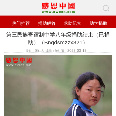
热门推荐
捐助解答
求助纪实
助学捐助
第三民族寄宿制中学八年级捐助结束（已捐
助）（Bnqdsmzzx321）
2023-03-19
摄影：张仁杰 编排：鲍红蓓
查看数