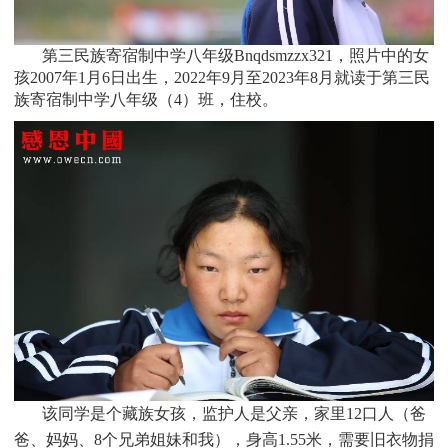
第三民族寄宿制中学八年级Bnqdsmzzx321，照片中的女
孩
2007
年1月6日
出生，
2022年9月至2023年8月就读于
第三民
族寄宿制中学八年级
（4）班
，住校。
该同学是个
藏族
女孩，监护人是父亲，家里
12
口人（爸
爸、妈妈、8个兄弟姐妹和我），身高1.55米，需要旧衣物捐