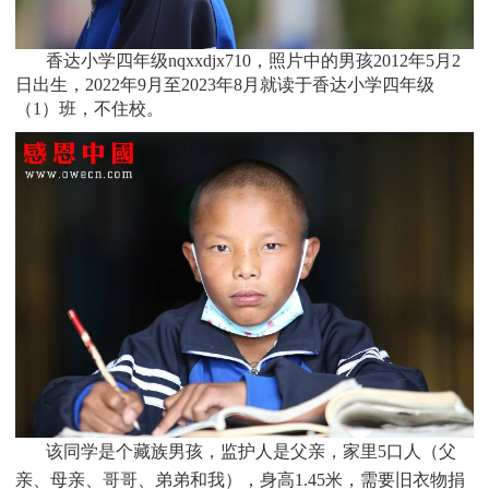
香达小学四年级nqxxdjx710，照片中的男孩
2012
年5月2
日
出生
，
2022年9月至2023年8月就读于
香达小学四年级
（1）班
，不住校。
该同学是个
藏族
男孩，监护人是父亲，家里
5
口人（父
亲、母亲、哥哥、弟弟和我），身高1.45米，需要旧衣物捐