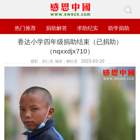
热门推荐
捐助解答
求助纪实
助学捐助
香达小学四年级捐助结束（已捐助）
（nqxxdjx710）
2023-03-20
摄影：张仁杰 编排：鲍红蓓
查看数