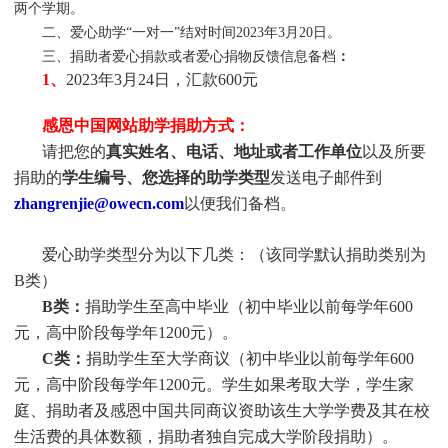
两个学期。
二、爱心助学“一对一”结对时间2023年3月20日。
三、捐助者爱心捐款或者爱心捐物反馈信息备档
：
1、
2023年3月24日，汇款600元
感恩中国网站助学捐助方式：
请把您的
真实
姓
名、电话、地址或者工作单位
以及所要
捐助的
学生编号、您选择的助学类型
发送电子邮件到
zhangrenjie@owecn.com
以便我们备档。
爱心助学类型分为以下几类：（该同学默认捐助类别为
B类）
B类：
捐助学生至高中毕业（初中毕业以前每学年600
元，高中阶段每学年1200元）。
C类：
捐助
学生
至大学商议（初中毕业以前每学年600
元，高中阶段每学年1200元。
学生
如果考取大学，
学生
家
庭、捐助者及感恩中国共同商议资助该生大学学费及其在校
生活费的具体数额，捐助者独自完成大学阶段捐助）。