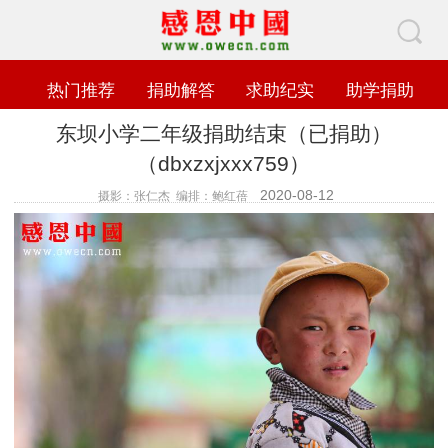
热门推荐
捐助解答
求助纪实
助学捐助
东坝小学二年级捐助结束（已捐助）
（dbxzxjxxx759）
2020-08-12
摄影：张仁杰 编排：鲍红蓓
查看数