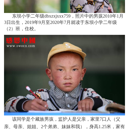
东坝小学二年级dbxzxjxxx759，照片中的男孩
2010
年1月
3日出生，
2019年9月至2020年7月就读于
东坝小学二年级
（2）班
，住校。
该同学是个
藏族
男孩，监护人是父亲，家里
7
口人（父
亲、母亲、姐姐、2个弟弟、妹妹和我），身高1.25米，家有