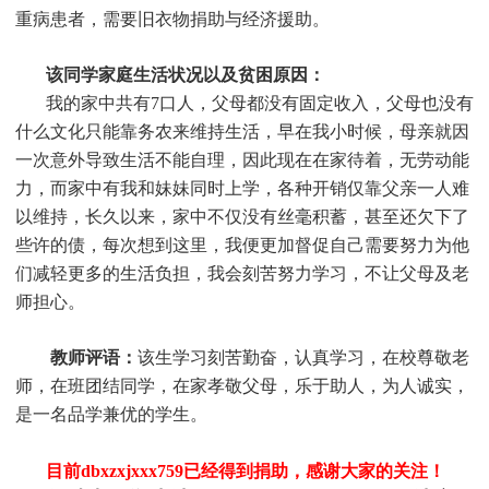
重病患者，需要旧衣物捐助与经济援助
。
该同学家庭生活状况以及贫困原因：
我的家中共有7口人，父母都没有固定收入，父母也没有
什么文化只能靠务农来维持生活，早在我小时候，母亲就因
一次意外导致生活不能自理，因此现在在家待着，无劳动能
力，而家中有我和妹妹同时上学，各种开销仅靠父亲一人难
以维持，长久以来，家中不仅没有丝毫积蓄，甚至还欠下了
些许的债，每次想到这里，我便更加督促自己需要努力为他
们减轻更多的生活负担，我会刻苦努力学习，不让父母及老
师担心
。
教师评语：
该生学习刻苦勤奋，认真学习，在校尊敬老
师，在班团结同学，在家孝敬父母，乐于助人，为人诚实，
是一名品学兼优的学生
。
目前dbxzxjxxx759
已经得到捐助，感谢大家的关注！