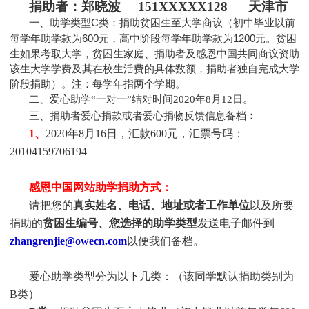
捐助者：
郑晓波 151XXXXX128 天津市
一、助学类型C类：捐助贫困生至大学商议（初中毕业以前
每学年助学款为600元，高中阶段每学年助学款为1200元。贫困
生如果考取大学，贫困生家庭、捐助者及感恩中国共同商议资助
该生大学学费及其在校生活费的具体数额，捐助者独自完成大学
阶段捐助）。注：每学年指两个学期。
二、爱心助学“一对一”结对时间2020年8月12日。
三、捐助者爱心捐款或者爱心捐物反馈信息备档
：
1、
2020年8月16日，汇款600元，汇票号码：
20104159706194
感恩中国网站助学捐助方式：
请把您的
真实姓名、电话、地址或者工作单位
以及所要
捐助的
贫困生编号、您选择的助学类型
发送电子邮件到
zhangrenjie@owecn.com
以便我们备档。
爱心助学类型分为以下几类：（该同学默认捐助类别为
B类）