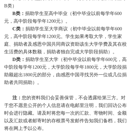
B类）
B类：
捐助学生至高中毕业（初中毕业以前每学年600
元，高中阶段每学年1200元）。
C类：
捐助
学生
至大学商议（初中毕业以前每学年600
元，高中阶段每学年1200元。
学生
如果考取大学，
学生
家
庭、捐助者及感恩中国共同商议资助该生大学学费及其在校
生活费的具体数额，捐助者独自完成大学阶段捐助）。
D类：
捐助
学生
至大学（初中毕业以前每学年600元，高
中阶段每学年1200元，大学阶段每学年1800元，大学阶段捐
助额超出1800元的部分，由感恩中国寻找另外一位或几位捐
助者共同捐助）。
注：
您的资料我们会妥善保管，不会透露给第三方。对
于您不愿意公开的个人信息请在电邮里注明，我们回访公布
时会进行隐藏。请及时将您每一次的汇款、寄物时间、金额
以及汇款或者邮寄时的存根票号发邮件告知我们备档，我们
将在网上予以公布。