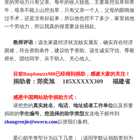
里的劳动力只有父亲。每年的收入较低，主要靠挖虫草和养
牛，母亲不能上山挖虫草，只有父亲一个人，父母的眼睛做
过手术，还是没有好起来，所以他也挖不了多少，家里就他
一个劳动力，所以我真的很需要这份捐款。
教师评语：
该生家庭经济状况核实属实，确实存在经济
困难，符合资助条件，建议给予资助。该生诚实守信、尊敬
师长、团结同学、乐于助人、关心他人。
目前Bnqdsmzzx980
已
经得到捐助，感谢大家的关注！
捐助者：
郑奕旭 185XXXXX309 福建省
感恩中国网站助学捐助方式：
请把您的
真实姓名、电话、地址或者工作单位
以及所要
捐助的
学生编号、您选择的助学类型
发送电子邮件到
zhangrenjie@owecn.com
以便我们备档。
爱心助学类型分为以下几类：（该同学默认捐助类别为