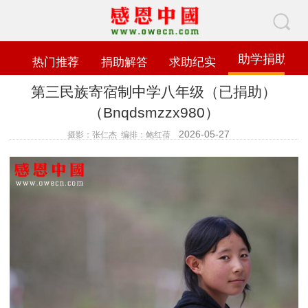
助学捐助
热门推荐
捐助解答
求助纪实
第三民族寄宿制中学八年级（已捐助）
（Bnqdsmzzx980）
2026-05-27
摄影：张仁杰 编排：鲍红蓓
查看数