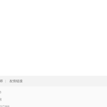
师
|
友情链接
8
所有
17466