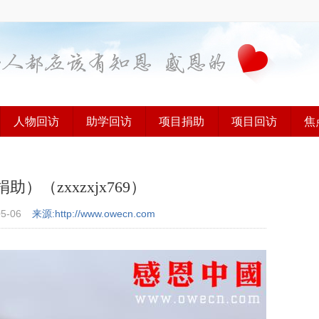
人物回访
助学回访
项目捐助
项目回访
焦
（zxxzxjx769）
05-06
来源:http://www.owecn.com