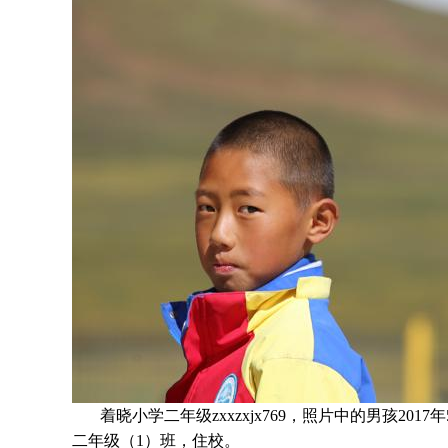
着晓小学二年级zxxzxjx769，照片中的男孩
2017
二年级（1）班
，住校。