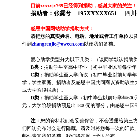
目前zxxzxjx769
已
经得到捐助，感谢大家的关注！
捐助者：
张露兮 195XXXXX651 四
感恩中国网站助学捐助方式：
请把您的
真实姓名、电话、地址或者工作单位
以
件到
zhangrenjie@owecn.com
以便我们备档。
爱心助学类型分为以下几类：（该同学默认捐助类
B类：
捐助学生至高中毕业（初中毕业以前每学年6
C类：
捐助
学生
至大学商议（初中毕业以前每学年6
学，
学生
家庭、捐助者及感恩中国共同商议资助该生
成大学阶段捐助）。
D类：
捐助
学生
至大学（初中毕业以前每学年600元
元，大学阶段捐助额超出1800元的部分，由感恩中
注：
您的资料我们会妥善保管，不会透露给第三
们回访公布时会进行隐藏。请及时将您每一次的汇款
邮件告知我们备档，我们将在网上予以公布。