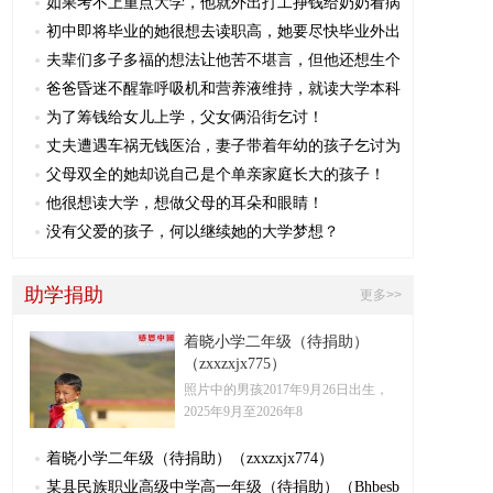
如果考不上重点大学，他就外出打工挣钱给奶奶看病
初中即将毕业的她很想去读职高，她要尽快毕业外出
夫辈们多子多福的想法让他苦不堪言，但他还想生个
爸爸昏迷不醒靠呼吸机和营养液维持，就读大学本科
为了筹钱给女儿上学，父女俩沿街乞讨！
丈夫遭遇车祸无钱医治，妻子带着年幼的孩子乞讨为
父母双全的她却说自己是个单亲家庭长大的孩子！
他很想读大学，想做父母的耳朵和眼睛！
没有父爱的孩子，何以继续她的大学梦想？
助学捐助
更多>>
着晓小学二年级（待捐助）
（zxxzxjx775）
照片中的男孩2017年9月26日出生，
2025年9月至2026年8
着晓小学二年级（待捐助）（zxxzxjx774）
某县民族职业高级中学高一年级（待捐助）（Bhbesb