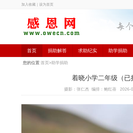
加入收藏
｜
设为首页
首页
捐助解答
求助纪实
助学捐助
您的位置:
首页
>
助学捐助
着晓小学二年级（已捐助）
摄影：张仁杰 编排：鲍红蓓
2026-