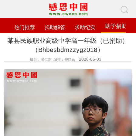
助学捐助
热门推荐
捐助解答
求助纪实
某县民族职业高级中学高一年级（已捐助）
（Bhbesbdmzzygz018）
2026-05-03
摄影：张仁杰 编排：鲍红蓓
查看数