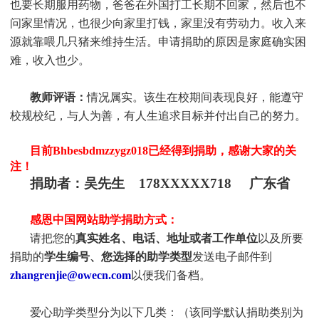
也要长期服用药物，爸爸在外国打工长期不回家，然后也不
问家里情况，也很少向家里打钱，家里没有劳动力。收入来
源就靠喂几只猪来维持生活。申请捐助的原因是家庭确实困
难，收入也少。
教师评语：
情况属实。该生在校期间表现良好，能遵守
校规校纪，与人为善，有人生追求目标并付出自己的努力。
目前Bhbesbdmzzygz018
已
经得到捐助，感谢大家的关
注！
捐助者：吴先生 178XXXXX718 广东省
感恩中国网站助学捐助方式：
请把您的
真实姓名、电话、地址或者工作单位
以及所要
捐助的
学生编号、您选择的助学类型
发送电子邮件到
zhangrenjie@owecn.com
以便我们备档。
爱心助学类型分为以下几类：（该同学默认捐助类别为