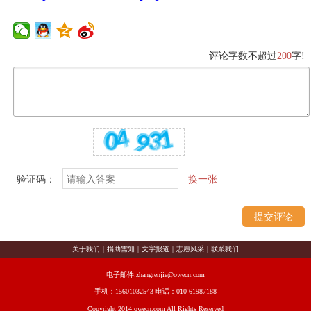
评论字数不超过
200
字!
验证码：
换一张
关于我们
|
捐助需知
|
文字报道
|
志愿风采
|
联系我们
电子邮件:zhangrenjie@owecn.com
手机：15601032543 电话：010-61987188
Copyright 2014 owecn.com All Rights Reserved