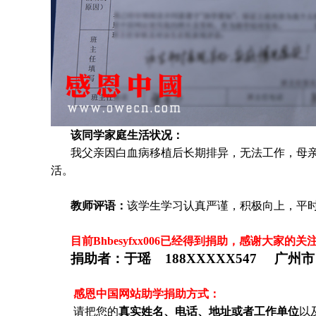
该同学家庭生活状况：
我父亲因白血病移植后长期排异，无法工作，母
活。
教师评语：
该学生学习认真严谨，积极向上，平
目前
Bhbesyfxx006
已经得到捐助，感谢大家的关
捐助者：
于瑶 188XXXXX547 广州市
感恩中国网站助学捐助方式：
请把您的
真实姓名、电话、地址或者工作单位
以