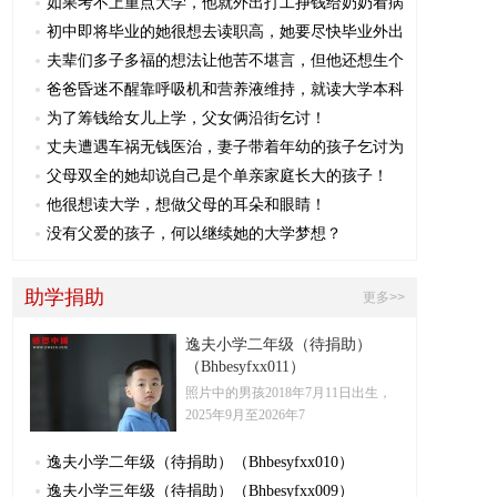
如果考不上重点大学，他就外出打工挣钱给奶奶看病
初中即将毕业的她很想去读职高，她要尽快毕业外出
夫辈们多子多福的想法让他苦不堪言，但他还想生个
爸爸昏迷不醒靠呼吸机和营养液维持，就读大学本科
为了筹钱给女儿上学，父女俩沿街乞讨！
丈夫遭遇车祸无钱医治，妻子带着年幼的孩子乞讨为
父母双全的她却说自己是个单亲家庭长大的孩子！
他很想读大学，想做父母的耳朵和眼睛！
没有父爱的孩子，何以继续她的大学梦想？
助学捐助
更多>>
逸夫小学二年级（待捐助）
（Bhbesyfxx011）
照片中的男孩2018年7月11日出生，
2025年9月至2026年7
逸夫小学二年级（待捐助）（Bhbesyfxx010）
逸夫小学三年级（待捐助）（Bhbesyfxx009）