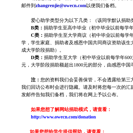
邮件到
zhangrenjie@owecn.com
以便我们备档。
爱心助学类型分为以下几类：（该同学默认捐助
B类：
捐助学生至高中毕业（初中毕业以前每学年6
C类：
捐助
学生
至大学商议（初中毕业以前每学年6
学，
学生
家庭、捐助者及感恩中国共同商议资助该生
成大学阶段捐助）。
D类：
捐助
学生
至大学（初中毕业以前每学年600
元，大学阶段捐助额超出1800元的部分，由感恩中
注：
您的资料我们会妥善保管，不会透露给第三
我们回访公布时会进行隐藏。请及时将您每一次的汇
发邮件告知我们备档，我们将在网上予以公布。
如果您想了解网站捐助模式，请查看：
http://www.owecn.com/donation
如果您想给学生提供帮助，请查看
：