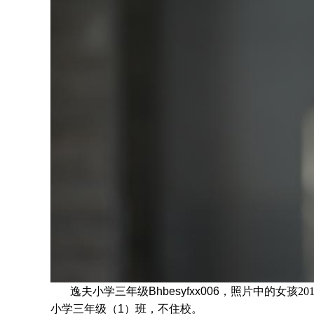
逸夫小学三年级Bhbesyfxx006，照片中的女孩
20
小学三年级
（1）班
，不住校。