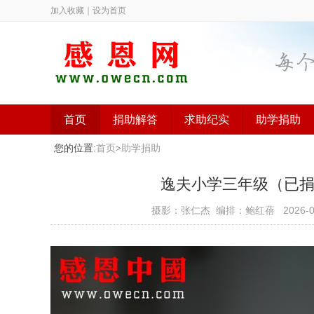
加入收藏
｜
设为首页
首页
捐助解答
求助纪实
助学捐助
您的位置:
首页
>
助学捐助
逸夫小学三年级（已捐助）（
摄影：张仁杰 编排：鲍红蓓
2026-