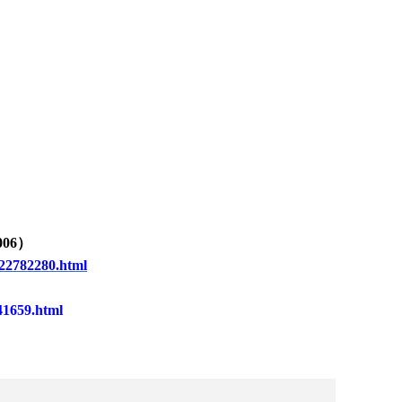
x006）
22782280.html
41659.html