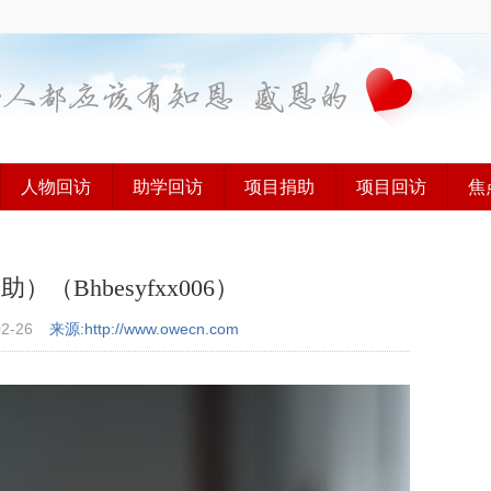
人物回访
助学回访
项目捐助
项目回访
焦
Bhbesyfxx006）
02-26
来源:http://www.owecn.com