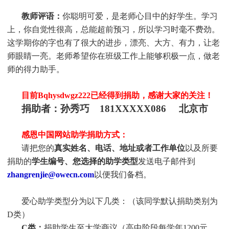
教师评语
：
你聪明可爱，是老师心目中的好学生。学习
上，你自觉性很高，总能超前预习，所以学习时毫不费劲。
这学期你的字也有了很大的进步，漂亮、大方、有力，让老
师眼睛一亮。老师希望你在班级工作上能够积极一点，做老
师的得力助手。
目前Bqhysdwgz222
已经得到捐助，感谢大家的关注！
捐助者：孙秀巧 181XXXXX086 北京市
感恩中国网站助学捐助方式：
请把您的
真实姓名、电话、地址或者工作单位
以及所要
捐助的
学生编号、您选择的助学类型
发送电子邮件到
zhangrenjie@owecn.com
以便我们备档。
爱心助学类型分为以下几类：（该同学默认捐助类别为
D类）
C类：
捐助
学生
至大学商议（高中阶段每学年1200元。