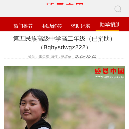
助学捐助
热门推荐
捐助解答
求助纪实
第五民族高级中学高二年级（已捐助）
（Bqhysdwgz222）
2025-02-22
摄影：张仁杰 编排：鲍红蓓
查看数