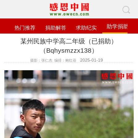
助学捐助
热门推荐
捐助解答
求助纪实
某州民族中学高二年级（已捐助）
（Bqhysmzzx138）
2025-01-19
摄影：张仁杰 编排：鲍红蓓
查看数