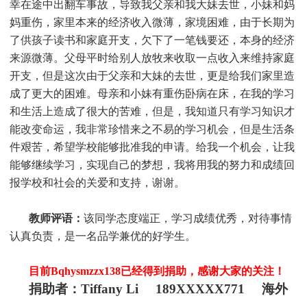
幸在途中出翻车事故，导致我父亲和我大妹去世，小妹和妈
妈重伤，家里本来的经济收入微薄，家境困难，由于长期为
了供孩子读书和家庭开支，欠下了一笔钱要还，本身的经济
来源微薄。父母平时给别人放牧来收取一点收入来维持家庭
开支，但是这次由于父亲和大妹的去世，更是给我们家里造
成了更大的困难。母亲和小妹有重伤卧病在床，在我的学习
和生活上造成了很大的苦难，但是，我知道只有学习知识才
能改变命运，我非常珍惜来之不易的学习机会，但是生活条
件艰苦，希望学校能够批准我的申请。给我一个机会，让我
能够继续学习，实现自己的梦想，我将用我的努力和成绩回
报学校和社会的关爱和支持，谢谢。
教师评语：
该同学态度端正，学习成绩优秀，对待事情
认真负责，是一名品学兼优的好学生。
目前Bqhysmzzx138
已经得到捐助，感谢大家的关注！
捐助者：Tiffany Li 189XXXXX771 海外