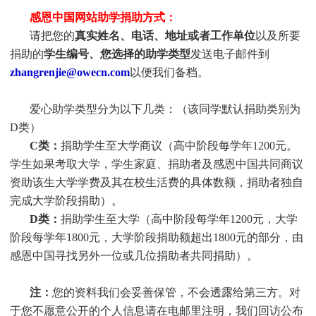
感恩中国网站助学捐助方式：
请把您的
真实姓名、电话、地址或者工作单位
以及所要
捐助的
学生编号、您选择的助学类型
发送电子邮件到
zhangrenjie@owecn.com
以便我们备档。
爱心助学类型分为以下几类：（该同学默认捐助类别为
D类）
C类：
捐助
学生
至大学商议（高中阶段每学年1200元。
学生
如果考取大学，
学生
家庭、捐助者及感恩中国共同商议
资助该生大学学费及其在校生活费的具体数额，捐助者独自
完成大学阶段捐助）。
D类：
捐助
学生
至大学（高中阶段每学年1200元，大学
阶段每学年1800元，大学阶段捐助额超出1800元的部分，由
感恩中国寻找另外一位或几位捐助者共同捐助）。
注：
您的资料我们会妥善保管，不会透露给第三方。对
于您不愿意公开的个人信息请在电邮里注明，我们回访公布