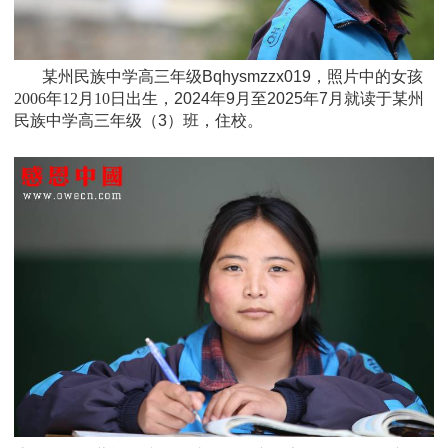
某州民族中学高三年级Bqhysmzzx019，照片中的女孩
2006年12月10日
出生，
2024年9月至2025年7月就读于
某州
民族中学
高三年级
（3）班
，住校。