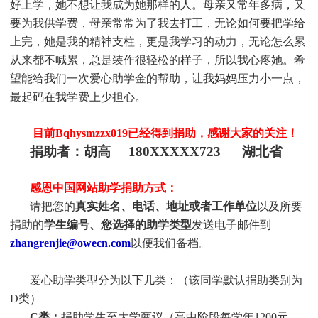
好上学，她不想让我成为她那样的人。母亲又常年多病，又
要为我供学费，母亲常常为了我去打工，无论如何要把学给
上完，她是我的精神支柱，更是我学习的动力，无论怎么累
从来都不喊累，总是装作很轻松的样子，所以我心疼她。希
望能给我们一次爱心助学金的帮助，让我妈妈压力小一点，
最起码在我学费上少担心。
目前Bqhysmzzx019
已经得到捐助，感谢大家的关注！
捐助者：胡高 180XXXXX723 湖北省
感恩中国网站助学捐助方式：
请把您的
真实姓名、电话、地址或者工作单位
以及所要
捐助的
学生编号、您选择的助学类型
发送电子邮件到
zhangrenjie@owecn.com
以便我们备档。
爱心助学类型分为以下几类：（该同学默认捐助类别为
D类）
C类：
捐助
学生
至大学商议（高中阶段每学年1200元。