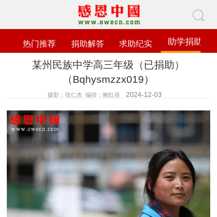
助学捐助
热门推荐
捐助解答
求助纪实
某州民族中学高三年级（已捐助）
（Bqhysmzzx019）
2024-12-03
摄影：张仁杰 编排：鲍红蓓
查看数