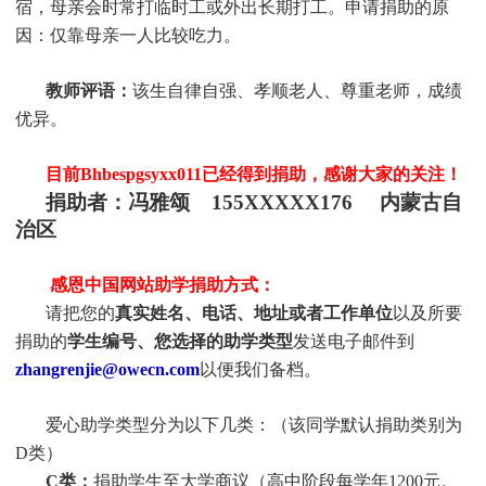
宿，母亲会时常打临时工或外出长期打工。申请捐助的原
因：仅靠母亲一人比较吃力。
教师评语：
该生自律自强、孝顺老人、尊重老师，成绩
优异。
目前Bhbespgsyxx011
已经得到捐助，感谢大家的关注！
捐助者：冯雅颂 155XXXXX176 内蒙古自
治区
感恩中国网站助学捐助方式：
请把您的
真实姓名、电话、地址或者工作单位
以及所要
捐助的
学生编号、您选择的助学类型
发送电子邮件到
zhangrenjie@owecn.com
以便我们备档。
爱心助学类型分为以下几类：（该同学默认捐助类别为
D类）
C类：
捐助
学生
至大学商议（高中阶段每学年1200元。