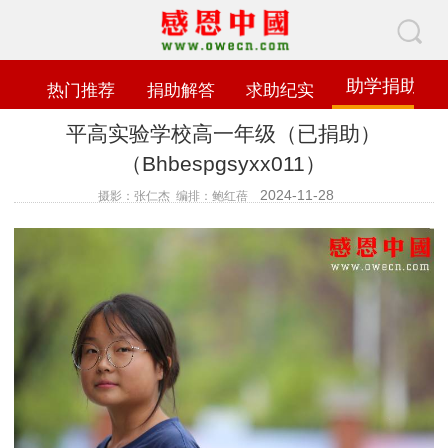
助学捐助
热门推荐
捐助解答
求助纪实
平高实验学校高一年级（已捐助）
（Bhbespgsyxx011）
2024-11-28
摄影：张仁杰 编排：鲍红蓓
查看数