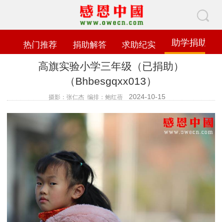
助学捐助
热门推荐
捐助解答
求助纪实
高旗实验小学三年级（已捐助）
（Bhbesgqxx013）
2024-10-15
摄影：张仁杰 编排：鲍红蓓
查看数