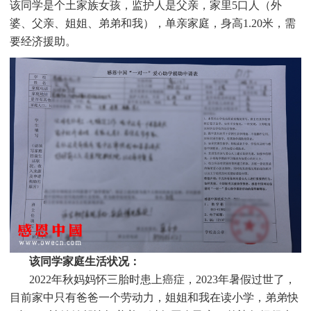
该同学是个
土家族
女孩，监护人是
父亲，家里5口人（外
婆、父亲、姐姐、弟弟和我），单亲家庭，身高1.20米，需
要经济援助
。
该同学家庭生活状况：
2022
年秋妈妈怀三胎时患上癌症，2023年暑假过世了，
目前家中只有爸爸一个劳动力，姐姐和我在读小学，弟弟快