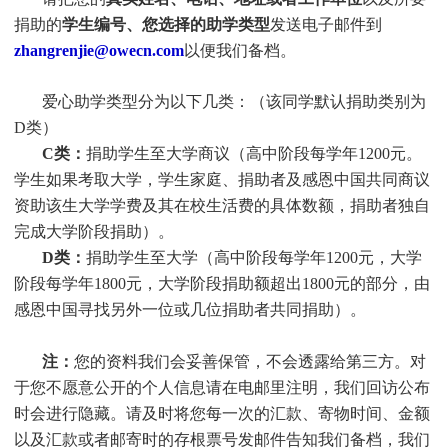
捐助的
学生编号、您选择的助学类型
发送电子邮件到
zhangrenjie@owecn.com
以便我们备档。
爱心助学类型分为以下几类：（该同学默认捐助类别为
D类）
C类：
捐助
学生
至大学商议（高中阶段每学年1200元。
学生
如果考取大学，
学生
家庭、捐助者及感恩中国共同商议
资助该生大学学费及其在校生活费的具体数额，捐助者独自
完成大学阶段捐助）。
D类：
捐助
学生
至大学（高中阶段每学年1200元，大学
阶段每学年1800元，大学阶段捐助额超出1800元的部分，由
感恩中国寻找另外一位或几位捐助者共同捐助）。
注：
您的资料我们会妥善保管，不会透露给第三方。对
于您不愿意公开的个人信息请在电邮里注明，我们回访公布
时会进行隐藏。请及时将您每一次的汇款、寄物时间、金额
以及汇款或者邮寄时的存根票号发邮件告知我们备档，我们