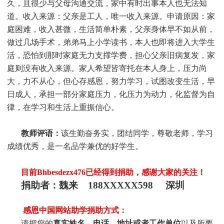
久，且很少与父母沟通交流，家中有时出事本人也无法知
道。收入来源：父亲是工人，唯一收入来源。申请原因：家
庭困难，收入甚微，生活简单朴素，父亲身体早不如从前，
做过几场手术，弟弟马上小学读书，本人也即将进入大学生
活，恐怕到那时家庭无力支撑学费，担心父亲旧病复发，家
庭则没有收入来源。家人希望皆寄托在本人身上，压力尚
大，力不从心，但心存感恩，努力学习，试图改变生活，早
日成人，承担一部分家庭压力，化压力为动力，化监督为自
律，在学习和生活上重振信心。
教师评语：
该生勤奋务实，团结同学，尊敬老师，学习
成绩优秀，是一名品学兼优的好学生。
目前Bhbesdezx476
已经得到捐助，感谢大家的关注！
捐助者：魏来 188XXXXX598 深圳
感恩中国网站助学捐助方式：
请把您的
真实姓名、电话、地址或者工作单位
以及所要