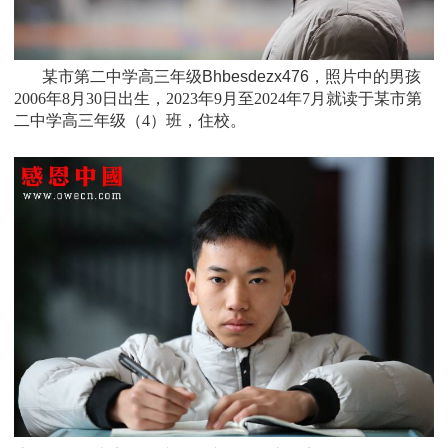
某市第二中学高三年级Bhbesdezx476，照片中的男孩
2006
年8月30日
出生，
2023
年9月至2024年7月
就读于
某市第
二中学高三年级
（4）班
，住校
。