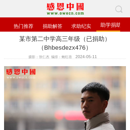
助学捐助
热门推荐
捐助解答
求助纪实
某市第二中学高三年级（已捐助）
（Bhbesdezx476）
2024-05-11
摄影：张仁杰 编排：鲍红蓓
查看数