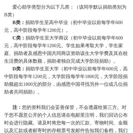
爱心助学类型分为以下几类：（该同学默认捐助类别为
B类）
B类：
捐助学生至高中毕业（初中毕业以前每学年600
元，高中阶段每学年1200元）。
C类：
捐助
学生
至大学商议（初中毕业以前每学年600
元，高中阶段每学年1200元。
学生
如果考取大学，
学生
家
庭、捐助者及感恩中国共同商议资助该生大学学费及其在校
生活费的具体数额，捐助者独自完成大学阶段捐助）。
D类：
捐助
学生
至大学（初中毕业以前每学年600元，高
中阶段每学年1200元，大学阶段每学年1800元，大学阶段捐
助额超出1800元的部分，由感恩中国寻找另外一位或几位捐
助者共同捐助）。
注：
您的资料我们会妥善保管，不会透露给第三方。对
于您不愿意公开的个人信息请在电邮里注明，我们回访公布
时会进行隐藏。请及时将您每一次的汇款、寄物时间、金额
以及汇款或者邮寄时的存根票号发邮件告知我们备档，我们