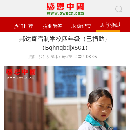
助学捐助
热门推荐
捐助解答
求助纪实
邦达寄宿制学校四年级（已捐助）
（Bqhnqbdjx501）
2024-03-05
摄影：张仁杰 编排：鲍红蓓
查看数