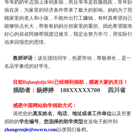
爷爷奶奶年迈加上体弱多病，而且爷爷是双腿残疾，常年卧
病在床，为家里的经济条件带来了极大的影响。妈妈为了照
顾家里的老人和小孩，不能外出打工赚钱，有时真希望自己
能够快点长大，帮爸爸妈妈分担家里的重担。因此希望能有
好心的叔叔阿姨帮我渡过难关，我定会努力学习，用实际行
动来回报您的恩情。
教师评语：
该生团结同学，热爱劳动，尊敬师长，是一
名品学兼优的好学生。
目前
Bqhnqbdjx501
已经得到捐助，感谢大家的关注！
捐助者：
杨婷婷 188XXXXX700 四川省
感恩中国网站助学捐助方式：
请把您的
真实
姓
名、电话、地址或者工作单位
以及所要
捐助的
学生编号、您选择的助学类型
发送电子邮件到
zhangrenjie@owecn.com
以便我们备档。