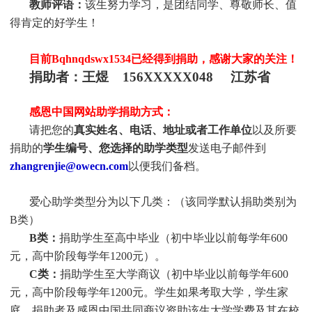
教师评语：
该生努力学习，是团结同学、尊敬师长、值
得肯定的好学生！
目前
Bqhnqdswx1534
已经得到捐助，感谢大家的关注！
捐助者：王煜 156XXXXX048 江苏省
感恩中国网站助学捐助方式：
请把您的
真实姓名、电话、地址或者工作单位
以及所要
捐助的
学生编号、您选择的助学类型
发送电子邮件到
zhangrenjie@owecn.com
以便我们备档。
爱心助学类型分为以下几类：（该同学默认捐助类别为
B类）
B类：
捐助学生至高中毕业（初中毕业以前每学年600
元，高中阶段每学年1200元）。
C类：
捐助
学生
至大学商议（初中毕业以前每学年600
元，高中阶段每学年1200元。
学生
如果考取大学，
学生
家
庭、捐助者及感恩中国共同商议资助该生大学学费及其在校