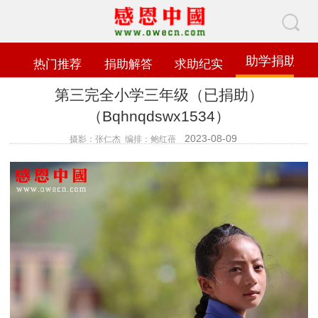
助学捐助
热门推荐
捐助解答
求助纪实
第三完全小学三年级（已捐助）
（Bqhnqdswx1534）
2023-08-09
摄影：张仁杰 编排：鲍红蓓
查看数