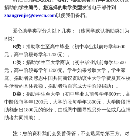
捐助的
学生编号、您选择的助学类型
发送电子邮件到
zhangrenjie@owecn.com
以便我们备档。
爱心助学类型分为以下几类：（该同学默认捐助类别为
B类）
B类：
捐助学生至高中毕业（初中毕业以前每学年600
元，高中阶段每学年1200元）。
C类：
捐助
学生
至大学商议（初中毕业以前每学年600
元，高中阶段每学年1200元。
学生
如果考取大学，
学生
家
庭、捐助者及感恩中国共同商议资助该生大学学费及其在校
生活费的具体数额，捐助者独自完成大学阶段捐助）。
D类：
捐助
学生
至大学（初中毕业以前每学年600元，高
中阶段每学年1200元，大学阶段每学年1800元，大学阶段捐
助额超出1800元的部分，由感恩中国寻找另外一位或几位捐
助者共同捐助）。
注：
您的资料我们会妥善保管，不会透露给第三方。对