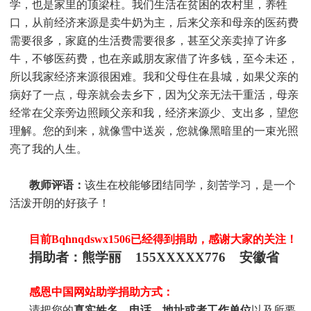
学，也是家里的顶梁柱。我们生活在贫困的农村里，养牲
口，从前经济来源是卖牛奶为主，后来父亲和母亲的医药费
需要很多，家庭的生活费需要很多，甚至父亲卖掉了许多
牛，不够医药费，也在亲戚朋友家借了许多钱，至今未还，
所以我家经济来源很困难。我和父母住在县城，如果父亲的
病好了一点，母亲就会去乡下，因为父亲无法干重活，母亲
经常在父亲旁边照顾父亲和我，经济来源少、支出多，望您
理解。您的到来，就像雪中送炭，您就像黑暗里的一束光照
亮了我的人生。
教师评语：
该生在校能够团结同学，刻苦学习，是一个
活泼开朗的好孩子！
目前
Bqhnqdswx1506
已经得到捐助，感谢大家的关注！
捐助者：熊学丽 155XXXXX776 安徽省
感恩中国网站助学捐助方式：
请把您的
真实姓名、电话、地址或者工作单位
以及所要