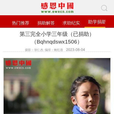
助学捐助
热门推荐
捐助解答
求助纪实
第三完全小学三年级（已捐助）
（Bqhnqdswx1506）
2023-08-04
摄影：张仁杰 编排：鲍红蓓
查看数