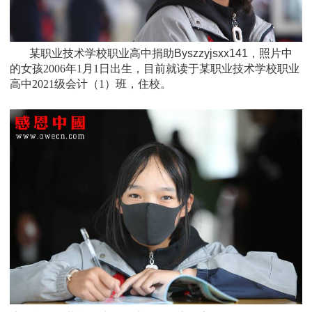
某职业技术学校职业高中捐助Byszzyjsxx141，照片中
的女孩
2006
年1月1日
出生，
目前就读于
某职业技术学校职业
高中
2021
级
会计（1）班
，住校。