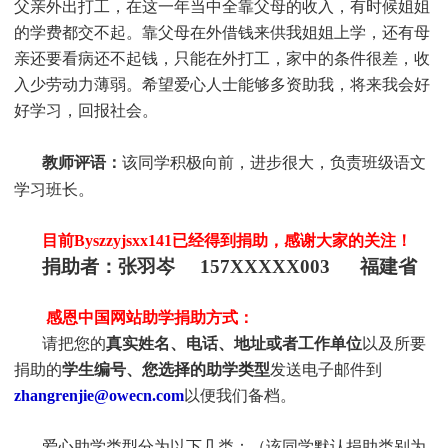
父亲外出打工，在这一年当中全靠父母的收入，有时候姐姐
的学费都交不起。靠父母在外借钱来供我姐姐上学，还有母
亲还要看病还不起钱，只能在外打工，家中的条件很差，收
入少劳动力薄弱。希望爱心人士能够多资助我，将来我会好
好学习，回报社会。
教师评语：
该同学积极向前，进步很大，负责班级语文
学习班长
。
目前Byszzyjsxx141
已经得到捐助，感谢大家的关注！
捐助者：
张羽岑 157XXXXX003 福建省
感恩中国网站助学捐助方式：
请把您的
真实姓名、电话、地址或者工作单位
以及所要
捐助的
学生编号、您选择的助学类型
发送电子邮件到
zhangrenjie@owecn.com
以便我们备档。
爱心助学类型分为以下几类：（该同学默认捐助类别为