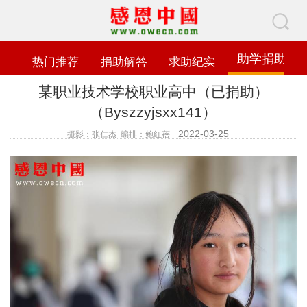
助学捐助
热门推荐
捐助解答
求助纪实
某职业技术学校职业高中（已捐助）
（Byszzyjsxx141）
2022-03-25
摄影：张仁杰 编排：鲍红蓓
查看数