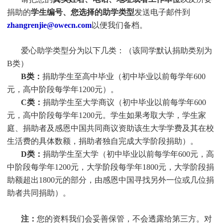
捐助的
学生编号、您选择的助学类型
发送电子邮件到
zhangrenjie@owecn.com
以便我们备档。
爱心助学类型分为以下几类：（该同学默认捐助类别为
B类）
B类：
捐助学生至高中毕业（初中毕业以前每学年600
元，高中阶段每学年1200元）。
C类：
捐助
学生
至大学商议（初中毕业以前每学年600
元，高中阶段每学年1200元。
学生
如果考取大学，
学生
家
庭、捐助者及感恩中国共同商议资助该生大学学费及其在校
生活费的具体数额，捐助者独自完成大学阶段捐助）。
D类：
捐助
学生
至大学（初中毕业以前每学年600元，高
中阶段每学年1200元，大学阶段每学年1800元，大学阶段捐
助额超出1800元的部分，由感恩中国寻找另外一位或几位捐
助者共同捐助）。
注：
您的资料我们会妥善保管，不会透露给第三方。对