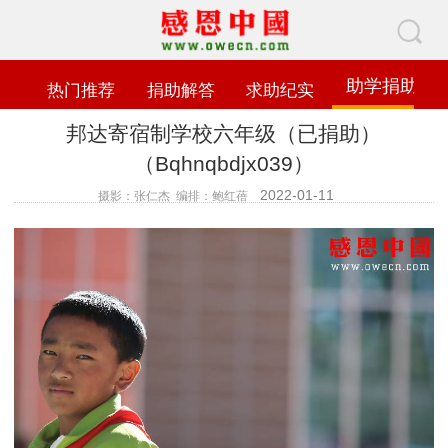
助学捐助
热门推荐
捐助解答
求助纪实
邦达寄宿制学校六年级（已捐助）
（Bqhnqbdjx039）
2022-01-11
摄影：张仁杰 编排：鲍红蓓
查看数