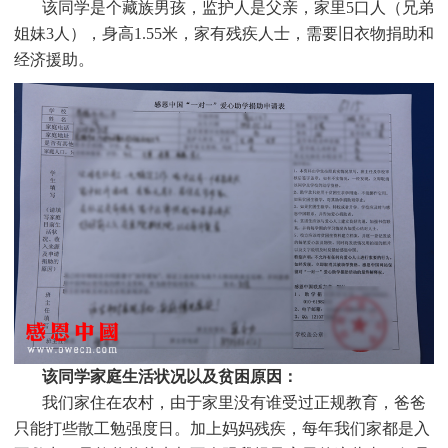
该同学是个
藏族
男孩，监护人是
父亲
，家里
5
口人（兄弟
姐妹3人），身高1.55米，家有残疾人士，需要旧衣物捐助和
经济援助
。
该同学家庭生活状况以及贫困原因：
我们家住在农村，由于家里没有谁受过正规教育，爸爸
只能打些散工勉强度日。加上妈妈残疾，每年我们家都是入