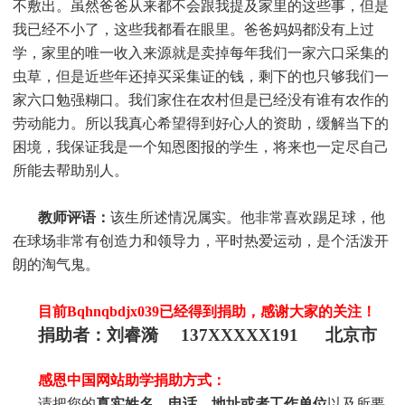
不敷出。虽然爸爸从来都不会跟我提及家里的这些事，但是
我已经不小了，这些我都看在眼里。爸爸妈妈都没有上过
学，家里的唯一收入来源就是卖掉每年我们一家六口采集的
虫草，但是近些年还掉买采集证的钱，剩下的也只够我们一
家六口勉强糊口。我们家住在农村但是已经没有谁有农作的
劳动能力。所以我真心希望得到好心人的资助，缓解当下的
困境，我保证我是一个知恩图报的学生，将来也一定尽自己
所能去帮助别人。
教师评语：
该生所述情况属实。他非常喜欢踢足球，他
在球场非常有创造力和领导力，平时热爱运动，是个活泼开
朗的淘气鬼
。
目前Bqhnqbdjx039
已经得到捐助，感谢大家的关注！
捐助者：刘睿漪 137XXXXX191 北京市
感恩中国网站助学捐助方式：
请把您的
真实
姓
名、电话、地址或者工作单位
以及所要