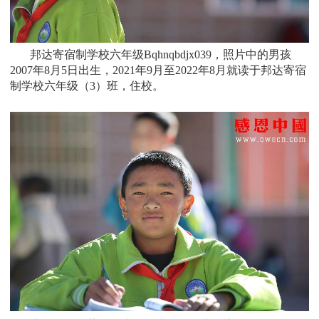
邦达寄宿制学校六年级Bqhnqbdjx039，照片中的男孩
2007
年8月5日
出生，
2021年9月至2022年8月就读于
邦达寄宿
制学校六年级
（3）
班
，住校。