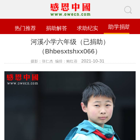
助学捐助
热门推荐
捐助解答
求助纪实
河溪小学六年级（已捐助）
（Bhbesxtshxx066）
2021-10-31
摄影：张仁杰 编排：鲍红蓓
查看数