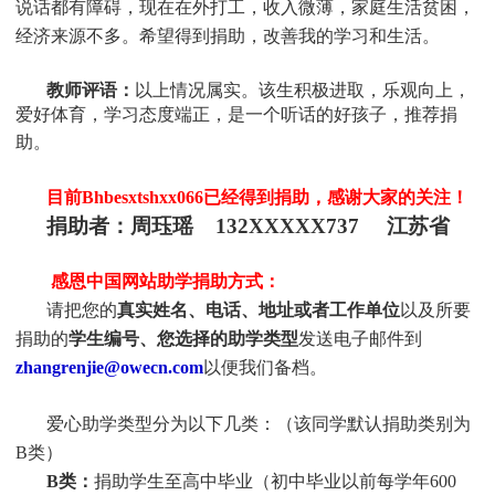
说话都有障碍，现在在外打工，收入微薄，家庭生活贫困，
经济来源不多。希望得到捐助，改善我的学习和生活
。
教师评语：
以上情况属实。该生积极进取，乐观向上，
爱好体育，学习态度端正，是一个听话的好孩子，推荐捐
助
。
目前Bhbesxtshxx066
已经得到捐助，感谢大家的关注！
捐助者：
周珏瑶 132XXXXX737 江苏省
感恩中国网站助学捐助方式：
请把您的
真实姓名、电话、地址或者工作单位
以及所要
捐助的
学生编号、您选择的助学类型
发送电子邮件到
zhangrenjie@owecn.com
以便我们备档。
爱心助学类型分为以下几类：（该同学默认捐助类别为
B类）
B类：
捐助学生至高中毕业（初中毕业以前每学年600