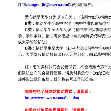
件到
zhangrenjie@owecn.com
以便我们备档。
爱心助学类型分为以下几类：（该同学默认捐助类
B类：
捐助学生至高中毕业（初中毕业以前每学年6
C类：
捐助
学生
至大学商议（初中毕业以前每学年6
学，
学生
家庭、捐助者及感恩中国共同商议资助该生
成大学阶段捐助）。
D类：
捐助
学生
至大学（初中毕业以前每学年600元
元，大学阶段捐助额超出1800元的部分，由感恩中
注：
您的资料我们会妥善保管，不会透露给第三
们回访公布时会进行隐藏。请及时将您每一次的汇款
邮件告知我们备档，我们将在网上予以公布。
如果您想了解网站捐助模式，请查看：
http://www.owecn.com/donation
如果您想给学生提供帮助，请查看
：