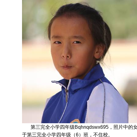
第三完全小学四年级Bqhnqdswx695，照片中的
于
第三完全小学四年级
（6）班
，不住校。