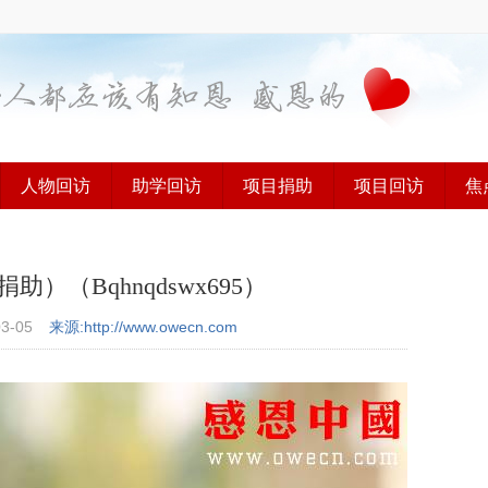
人物回访
助学回访
项目捐助
项目回访
焦
（Bqhnqdswx695）
03-05
来源:http://www.owecn.com