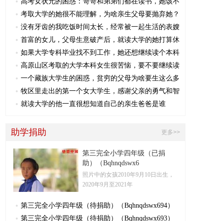
高考女状元的困惑：哥哥和弟弟们都在读书，她该不
考取大学的她很不能理解，为啥亲生父母要抛弃她？
没有牙齿的我吃饭时间太长，经常被一起生活的表嫂
首富的女儿，父母生意破产后，就读大学的她打算休
如果大学专科毕业找不到工作，她还想继续读个本科
高原山区考取的大学本科女生很苦恼，要不要继续读
一个藏族大学生的困惑，贫穷的父母为啥要生这么多
牧区里走出的第一个女大学生，感谢父亲的勇气和智
就读大学的他一直很想知道自己的亲生爸爸是谁
助学捐助
更多>>
第三完全小学四年级（已捐
助）（Bqhnqdswx6
照片中的女孩2010年9月10日​出生，
2020年9月至2021年
第三完全小学四年级（待捐助）（Bqhnqdswx694）
第三完全小学四年级（待捐助）（Bqhnqdswx693）