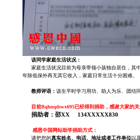
该同学家庭生活状况：
家庭生活状况目前为母亲带领小孩独自居住，其
年除低保外再无其它收入，家庭日常生活十分困难
。
教师评语：
该生平时学习用功、助人为乐、团结
目前Bqhnqdswx695
已经得到捐助，感谢大家的关
捐助者：
邵XX 134XXXXX830
感恩中国网站助学捐助方式：
请把您的
真实姓名、电话、地址或者工作单位
以