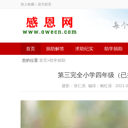
加入收藏
｜
设为首页
首页
捐助解答
求助纪实
助学捐助
您的位置:
首页
>
助学捐助
第三完全小学四年级（已捐助）
摄影：张仁杰 编排：鲍红蓓
2021-