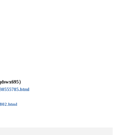
wx695）
30555785.html
802.html