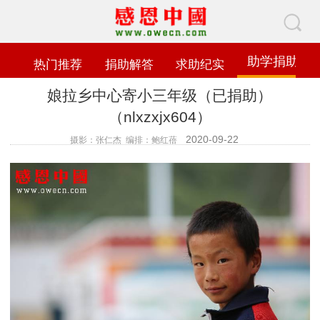
助学捐助
热门推荐
捐助解答
求助纪实
娘拉乡中心寄小三年级（已捐助）
（nlxzxjx604）
2020-09-22
摄影：张仁杰 编排：鲍红蓓
查看数