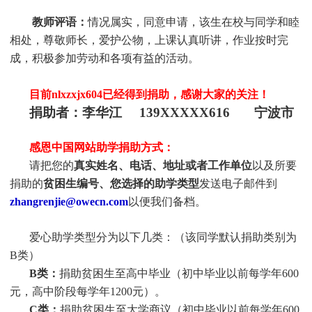
教师评语：
情况属实，同意申请，该生在校与同学和睦
相处，尊敬师长，爱护公物，上课认真听讲，作业按时完
成，积极参加劳动和各项有益的活动
。
目前nlxzxjx604
已经得到捐助，感谢大家的关注！
捐助者：
李华江 139XXXXX616 宁波市
感恩中国网站助学捐助方式：
请把您的
真实姓名、电话、地址或者工作单位
以及所要
捐助的
贫困生编号、您选择的助学类型
发送电子邮件到
zhangrenjie@owecn.com
以便我们备档。
爱心助学类型分为以下几类：（该同学默认捐助类别为
B类）
B类：
捐助贫困生至高中毕业（初中毕业以前每学年600
元，高中阶段每学年1200元）。
C类：
捐助贫困生至大学商议（初中毕业以前每学年600