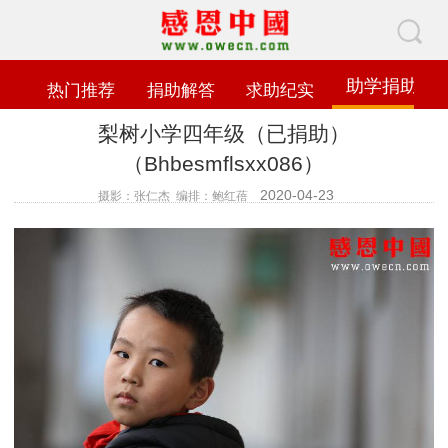
助学捐助
热门推荐
捐助解答
求助纪实
梨树小学四年级（已捐助）
（Bhbesmflsxx086）
2020-04-23
摄影：张仁杰 编排：鲍红蓓
查看数