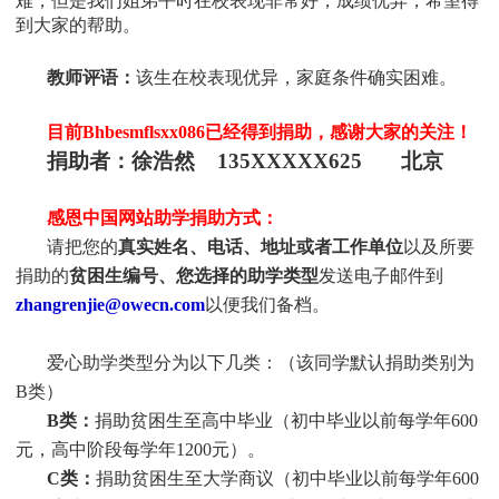
难，但是我们姐弟平时在校表现非常好，成绩优异，希望得
到大家的帮助。
教师评语：
该生在校表现优异，家庭条件确实困难。
目前Bhbesmflsxx086
已经得到捐助，感谢大家的关注！
捐助者：徐浩然 135XXXXX625 北京
感恩中国网站助学捐助方式：
请把您的
真实姓名、电话、地址或者工作单位
以及所要
捐助的
贫困生编号、您选择的助学类型
发送电子邮件到
zhangrenjie@owecn.com
以便我们备档。
爱心助学类型分为以下几类：（该同学默认捐助类别为
B类）
B类：
捐助贫困生至高中毕业（初中毕业以前每学年
600
元，高中阶段每学年1200元）。
C类：
捐助贫困生至大学商议（初中毕业以前每学年
600