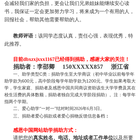
会减轻我们家的负担，更会让我们兄弟姐妹能继续安心读
书，我保证一定会更加努力学习，将来成为一个有用的人，
回报社会，帮助其他需要帮助的人。
教师评语：
该同学态度认真，责任心强，表现优秀，特
此推荐。
目前dbxzxjxxx1167
已
经得到捐助，感谢大家的关注！
捐助者：
李邵卿 150XXXXX857 浙江省
一、助学类型C类：捐助学生至大学商议（初中毕业以前每学年
助学款为600元，高中阶段每学年助学款为1200元。学生如果考取大
学，学生家庭、捐助者及感恩中国共同商议资助该生大学学费及其在
校生活费的具体数额，捐助者独自完成大学阶段捐助）。注：每学年
指两个学期。
二、爱心助学“一对一”结对时间2026年6月3日
。
三、捐助者爱心捐款或者爱心捐物反馈信息备档
：
感恩中国网站助学捐助方式：
请把您的
真实姓名、电话、地址或者工作单位
以及所要