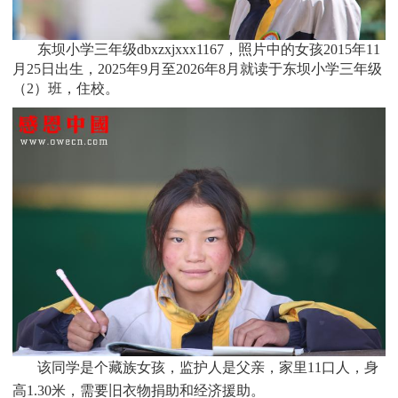
东坝小学三年级dbxzxjxxx1167，照片中的女孩
2015年11
月25日
出生，
2025年9月至2026年8月就读于
东坝小学三年
级
（2）班
，住校。
该同学是个
藏族
女孩，监护人是父亲，家里11口人，身
高1.30米，需要旧衣物捐助和经济援助
。