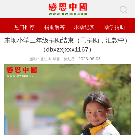
热门推荐
捐助解答
求助纪实
助学捐助
东坝小学三年级捐助结束（已捐助，汇款中）
（dbxzxjxxx1167）
2026-06-03
摄影：张仁杰 编排：鲍红蓓
查看数