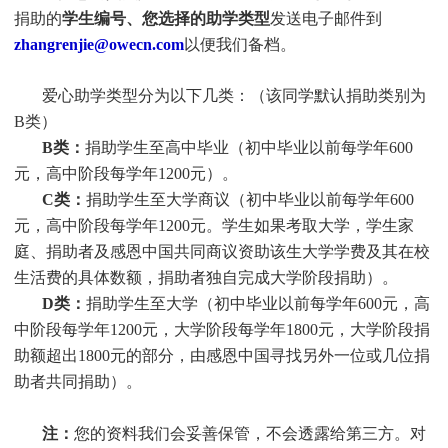
捐助的
学生编号、您选择的助学类型
发送电子邮件到
zhangrenjie@owecn.com
以便我们备档。
爱心助学类型分为以下几类：（该同学默认捐助类别为
B类）
B类：
捐助学生至高中毕业（初中毕业以前每学年600
元，高中阶段每学年1200元）。
C类：
捐助
学生
至大学商议（初中毕业以前每学年600
元，高中阶段每学年1200元。
学生
如果考取大学，
学生
家
庭、捐助者及感恩中国共同商议资助该生大学学费及其在校
生活费的具体数额，捐助者独自完成大学阶段捐助）。
D类：
捐助
学生
至大学（初中毕业以前每学年600元，高
中阶段每学年1200元，大学阶段每学年1800元，大学阶段捐
助额超出1800元的部分，由感恩中国寻找另外一位或几位捐
助者共同捐助）。
注：
您的资料我们会妥善保管，不会透露给第三方。对