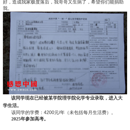
好，造成我家极度落后，我哥哥又生病了，希望你们能捐助
我。
该同学现在已经被
某学院理学院化学专业
录取，进入大
学生活。
该同学
的学费：
4200元/年
（
未包括每月生活费
）
。
2025
年参加高考。