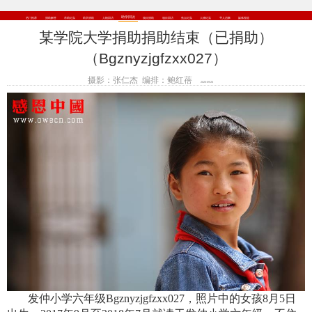
助学回访
热门推荐
捐助解答
求助纪实
助学捐助
人物回访
项目捐助
项目回访
焦点纪实
人物纪实
寻人启事
媒体报道
某学院大学捐助捐助结束（已捐助）
（Bgznyzjgfzxx027）
摄影：张仁杰 编排：鲍红蓓
2025-09-26
查看数
发仲小学六年级Bgznyzjgfzxx027
，照片中的女孩
8月5日