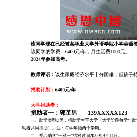
该同学现在已经被某职业大学外语学院小学英语
该同学的学费：
64
00元/年，月生活费1000元
。
2024
年参加高考。
教师评语：
该生
家庭经济水平十分困难，但孩子
捐助计划：
64
00元/年
大学捐助者：
捐助者一：郭芷男 139XXXXX123
一、助学类型D类：捐助学生至大学（大学阶段每学年助
助者共同捐助）。注：每学年指两个学期。
二、爱心助学“一对一”结对时间2025年9月14日。