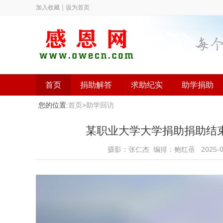
加入收藏
｜
设为首页
首页
捐助解答
求助纪实
助学捐助
您的位置:
首页
>
助学回访
某职业大学大学捐助捐助结束（已
摄影：张仁杰 编排：鲍红蓓
2025-