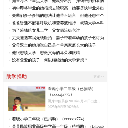
如果考不上重点大学，他就外出打工挣钱给奶奶看病
初中即将毕业的她很想去读职高，她要尽快毕业外出
夫辈们多子多福的想法让他苦不堪言，但他还想生个
爸爸昏迷不醒靠呼吸机和营养液维持，就读大学本科
为了筹钱给女儿上学，父女俩沿街乞讨！
丈夫遭遇车祸无钱医治，妻子带着年幼的孩子乞讨为
父母双全的她却说自己是个单亲家庭长大的孩子！
他很想读大学，想做父母的耳朵和眼睛！
没有父爱的孩子，何以继续她的大学梦想？
助学捐助
更多>>
着晓小学二年级（已捐助）
（zxxzxjx775）
照片中的男孩2017年9月26日出生，
2025年9月至2026年8
着晓小学二年级（已捐助）（zxxzxjx774）
某县民族职业高级中学高一年级（待捐助）（Bhbesb