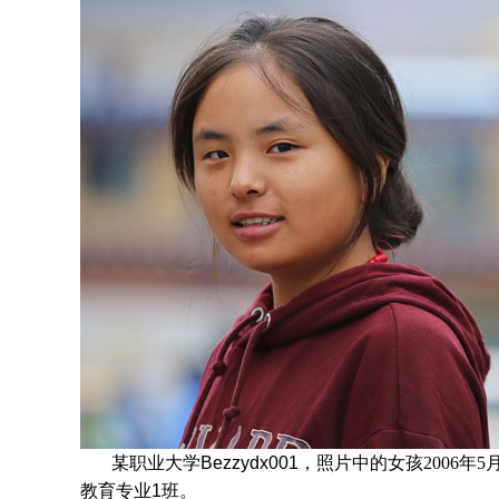
某职业大学Bezzydx001，照片中的女孩
200
6
年
5
教育专业1班。