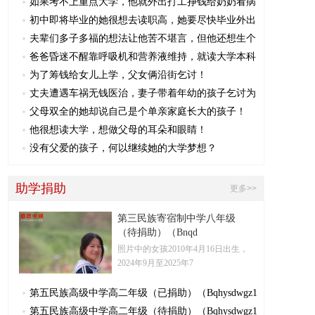
如果考不上重点大学，他就外出打工挣钱给奶奶看病
初中即将毕业的她很想去读职高，她要尽快毕业外出
夫辈们多子多福的想法让他苦不堪言，但他还想生个
爸爸昏迷不醒靠呼吸机和营养液维持，就读大学本科
为了筹钱给女儿上学，父女俩沿街乞讨！
丈夫遭遇车祸无钱医治，妻子带着年幼的孩子乞讨为
父母双全的她却说自己是个单亲家庭长大的孩子！
他很想读大学，想做父母的耳朵和眼睛！
没有父爱的孩子，何以继续她的大学梦想？
助学捐助
更多>>
第三民族寄宿制中学八年级
（待捐助）（Bnqd
照片中的女孩2010年4月16日出生，
2024年9月至2025年7
第五民族高级中学高二年级（已捐助）（Bqhysdwgz1
第五民族高级中学高二年级（待捐助）（Bqhysdwgz1