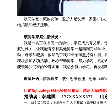
该同
学是个藏族女孩，监护人是父亲，家里4口人（
物捐助和经济援助
。
该同学家庭生活状况：
我是一名正在上高一的学生，家庭成员有父亲、
渡过难关，让我能有幸和其他同学一起顺利完成学业
助，母亲常犯病，依然为了我和弟弟而坚持奋斗着。
积极参加各项活动，热心帮助同学，努力学习，真心
能缓解我们家的经济困难，我必会努力学习。再次感
教师评语
：
情况属实，该生思维敏捷，想象力丰
目前Bqhysdwgz168
已经得到捐助，感谢大家的关
捐助者：韩建国 177XXXXX577 山
一、助学类型C类：捐助学生至大学商议（高中阶段每学