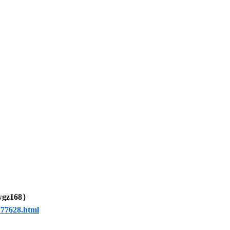
wgz168）
777628.html