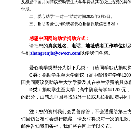
及感恩中国共同商议资助该生大学学费及其在校生活费的具
学期。
二、爱心助学“一对一”结对时间2025年2月9日
。
三、捐助者爱心捐款或者爱心捐物反馈信息备档
：
感恩中国网站助学捐助方式：
请把您的
真实姓名、电话、地址或者工作单位
以
件到
zhangrenjie@owecn.com
以便我们备档。
爱心助学类型分为以下几类：（该同学默认捐助
C类：
捐助
学生
至大学商议（高中阶段每学年120
国共同商议资助该生大学学费及其在校生活费的具体
D类：
捐助
学生
至大学（高中阶段每学年1200元，
的部分，由感恩中国寻找另外一位或几位捐助者共同
注：
您的资料我们会妥善保管，不会透露给第三
们回访公布时会进行隐藏。请及时将您每一次的汇款
邮件告知我们备档，我们将在网上予以公布。