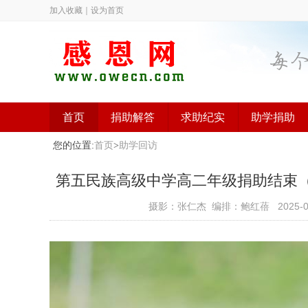
加入收藏
｜
设为首页
首页
捐助解答
求助纪实
助学捐助
您的位置:
首页
>
助学回访
第五民族高级中学高二年级捐助结束（已捐
摄影：张仁杰 编排：鲍红蓓
2025-