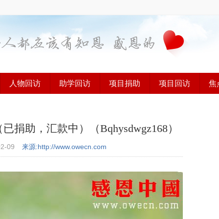
人物回访
助学回访
项目捐助
项目回访
焦
助，汇款中）（Bqhysdwgz168）
02-09
来源:http://www.owecn.com