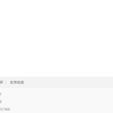
师
|
友情链接
8
所有
17466