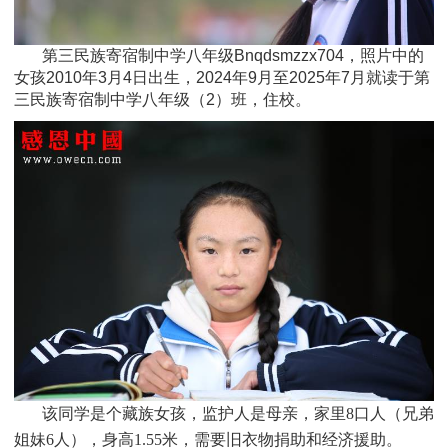
第三民族寄宿制中学八年级Bnqdsmzzx704，照片中的
女孩2010年3月4日
出
生，
2024年9月至2025年7月就读于
第
三民族寄宿制中学八年级
（2）班
，住校。
该同学是个
藏族
女孩，监护人是母亲，家里8口人（兄弟
姐妹6人），身高1.55米，需要旧衣物捐助和经济援助
。