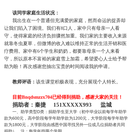
该同学家庭生活状况：
我出生在一个普通但充满爱的家庭，然而命运的捉弄却
让我们陷入了困境。我们有8口人，家中只有母亲一人看
守，使得家庭的经济负担骤然加重。我们家的主要收入来源
就靠冬虫夏草，但微博的收入难以维持正常的生活开销和医
疗费用。家中有6个学生和奶奶，都要靠母亲一个人来看
守，所以原本不富裕的家庭雪上加霜，希望爱心人士给予帮
助为盼！再次感谢您抽出宝贵的时间阅读我的申请。
教师评语：
该生课堂积极表现，充分展现个人特长。
目前Bnqdsmzzx704
已经得到捐助，感谢大家的关注！
捐助者：秦捷 151XXXXX993 盐城
一、助学类型D类：捐助学生至大学（初中毕业以前每学年助学
款为600元，高中阶段每学年助学款为1200元，大学阶段每学年助学
款为1800元，大学阶段由感恩中国寻找另外一位或几位捐助者共同
捐助）。注：每学年指两个学期。