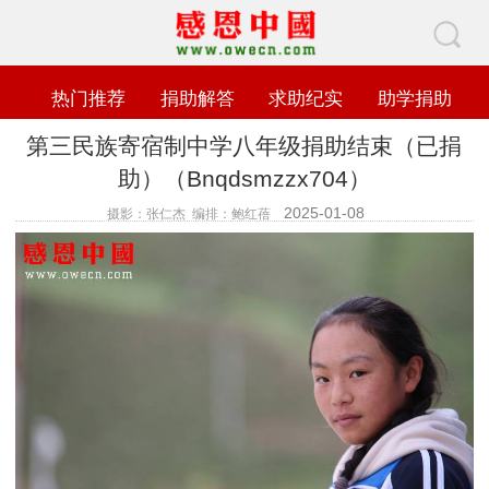
热门推荐
捐助解答
求助纪实
助学捐助
第三民族寄宿制中学八年级捐助结束（已捐
助）（Bnqdsmzzx704）
2025-01-08
摄影：张仁杰 编排：鲍红蓓
查看数