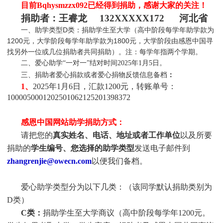
目前Bqhysmzzx092
已经得到捐助，感谢大家的关注！
捐助者：
王睿龙 132XXXXX172 河北省
一、助学类型D类：捐助学生至大学（高中阶段每学年助学款为
1200元，大学阶段每学年助学款为1800元，大学阶段由感恩中国寻
找另外一位或几位捐助者共同捐助）。注：每学年指两个学期。
二、爱心助学“一对一”结对时间2025年1月5日
。
三、捐助者爱心捐款或者爱心捐物反馈信息备档
：
1、
2025年1月6日，汇款1200元，转账单号：
1000050001202501062125201398372
感恩中国网站助学捐助方式：
请把您的
真实姓名、电话、地址或者工作单位
以及所要
捐助的
学生编号、您选择的助学类型
发送电子邮件到
zhangrenjie@owecn.com
以便我们备档。
爱心助学类型分为以下几类：（该同学默认捐助类别为
D类）
C类：
捐助
学生
至大学商议（高中阶段每学年1200元。