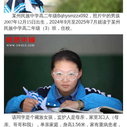
某州民族中学高二年级Bqhysmzzx092，照片中的男孩
2007年12月15日
出生，
2024年9月至2025年7月就读于某州
民族中学高二年级（3）班，住校。
该同学是个
藏族
女孩，监护人是母亲，家里3口人（母
亲、哥哥和我），单亲家庭，身高1.56米，家有重病患者，